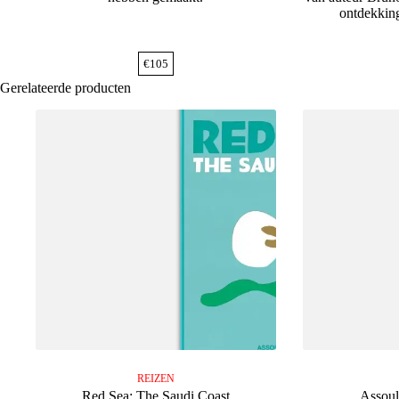
ontdekking
€
105
Gerelateerde producten
REIZEN
Red Sea: The Saudi Coast
Assoul