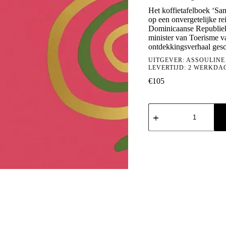
Het koffietafelboek ‘Sa
op een onvergetelijke re
Dominicaanse Republiek
minister van Toerisme v
ontdekkingsverhaal gesc
UITGEVER:
ASSOULINE
LEVERTIJD: 2 WERKDA
€
105
Santo
Domingo
aantal