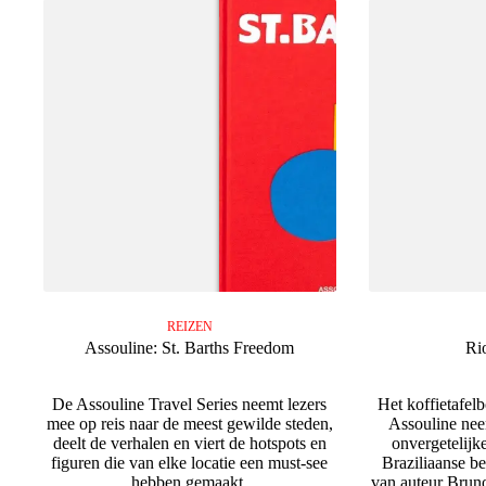
REIZEN
Assouline: St. Barths Freedom
Ri
De Assouline Travel Series neemt lezers
Het koffietafel
mee op reis naar de meest gewilde steden,
Assouline nee
deelt de verhalen en viert de hotspots en
onvergetelijk
figuren die van elke locatie een must-see
Braziliaanse b
hebben gemaakt.
van auteur Brun