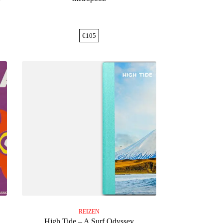
€
105
REIZEN
High Tide – A Surf Odyssey