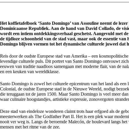
Het koffietafelboek ‘Santo Domingo’ van Assouline neemt de lezer
Dominicaanse Republiek. Aan de hand van David Collado, de visi
wordt een intiem ontdekkingsverhaal geschetst. Aangevuld met de su
de tijdloze schoonheid van de stad vast, maar ook de essentie van h
Domingo blijven vormen tot het dynamische culturele juweel dat h
Reis door de oudste Europese stad van Amerika – een kosmopolitische h
levendige culturele puls. Dit portret van Santo Domingo ontvouwt zich 
eeuwen van traditie naadloos samengaan met moderne flair, van de nal
en een keuken van wereldklasse.
Santo Domingo is zowel het culturele epicentrum van het land als een
Colonial, de oudste Europese stad in de Nieuwe Wereld, nodigt bezoeker
die teruggaan tot de jaren 1500. Maar Santo Domingo is veel meer dan 
waar culinaire hoogstandjes, artistieke expressie, zonovergoten stra
Deze stad van eindeloze wonderen claimt trots haar erfgoed als de gebo
meesterwerken als The Godfather Part II. Het is een plek waar moderni
nooit ver weg is. Langs de beroemde Malecón, de boulevard langs het wa
mensen met het ritme van de zee.