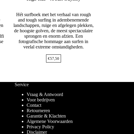
Hét surfboek met het verhaal van rough
e
and tough surfing in adembenemende
en
landschappen, ruige en afgelegen plekken,
de hoogste golven, de meest spectaculaire
lfi
sprongen en enorm afzien. Een
se
fotografische hommage aan surfen in
veelal extreme omstandigheden.
€
57,50
Service
Vraag & Antwoord
Voor bedrijven
Contact
Retourneren
Garantie & Klachten
Algemene Voorwaarden
Privacy Policy
Disclaimer