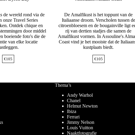
is de wereld rond via de
De Amalfikust is het toppunt van de
n onze Travel Series
Italiaanse droom. Verscholen tussen d
eken. Ontdek chique en
citroenbloesem en de bougainville ligt e
estemmingen door middel
rij van dertien stadjes die samen de
en boeiende foto's die de
Amalfikust vormen. In Assouline's Alma
entie van elke locatie
Coast vind je het mooiste dat de Italiaan
astleggen.
kustplaats biedt.
€
105
€
105
Thema’s
Andy Warhol
Chanel
Helmut Newton
Ibiza
Ferrari
ks
Jimmy Nelson
Louis Vuitton
Naaktfotografie