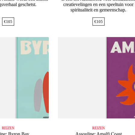
sverhaal geschetst.
creatievelingen en een speeltuin voor
spiritualiteit en gemeenschap.
€
105
€
105
REIZEN
REIZEN
ine: Byron Bay
Assouline: Amalfi Coast