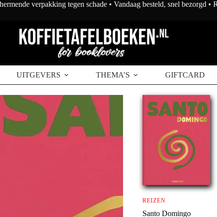
chermende verpakking tegen schade • Vandaag besteld, snel bezorgd •
UITGEVERS
THEMA’S
GIFTCARD
REIZEN
Santo Domingo