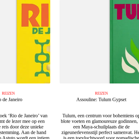
REIZEN
REIZEN
o de Janeiro
Assouline: Tulum Gypset
boek ‘Rio de Janeiro’ van
Tulum, een centrum voor bohemiens o
mt de lezer mee op een
blote voeten en glamoureuze godinnen, 
e reis door deze unieke
een Maya-schuilplaats die de
estemming. Aan de hand
zigeunerlevensstijl perfect samenvat. H
o Astuto wordt een intiem
is een toevluchtsoord voor nomadisch