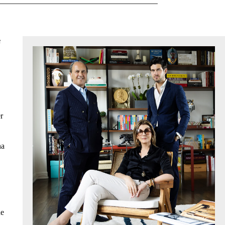
e
r
na
de