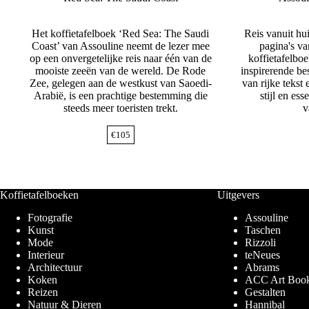
Het koffietafelboek ‘Red Sea: The Saudi
Reis vanuit hu
Coast’ van Assouline neemt de lezer mee
pagina's va
op een onvergetelijke reis naar één van de
koffietafelbo
mooiste zeeën van de wereld. De Rode
inspirerende b
Zee, gelegen aan de westkust van Saoedi-
van rijke tekst 
Arabië, is een prachtige bestemming die
stijl en ess
steeds meer toeristen trekt.
v
€
105
Koffietafelboeken
Uitgevers
Fotografie
Assouline
Kunst
Taschen
Mode
Rizzoli
Interieur
teNeues
Architectuur
Abrams
Koken
ACC Art Boo
Reizen
Gestalten
Natuur & Dieren
Hannibal