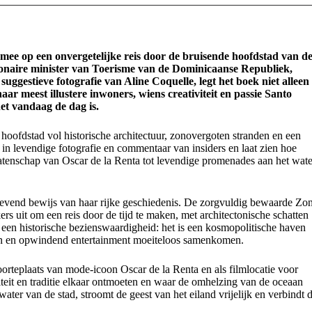
 mee op een onvergetelijke reis door de bruisende hoofdstad van d
onaire minister van Toerisme van de Dominicaanse Republiek,
ggestieve fotografie van Aline Coquelle, legt het boek niet alleen
aar meest illustere inwoners, wiens creativiteit en passie Santo
et vandaag de dag is.
oofdstad vol historische architectuur, zonovergoten stranden en een
in levendige fotografie en commentaar van insiders en laat zien hoe
atenschap van Oscar de la Renta tot levendige promenades aan het wate
 levend bewijs van haar rijke geschiedenis. De zorgvuldig bewaarde Zo
s uit om een reis door de tijd te maken, met architectonische schatten
een historische bezienswaardigheid: het is een kosmopolitische haven
nden en opwindend entertainment moeiteloos samenkomen.
orteplaats van mode-icoon Oscar de la Renta en als filmlocatie voor
teit en traditie elkaar ontmoeten en waar de omhelzing van de oceaan
ter van de stad, stroomt de geest van het eiland vrijelijk en verbindt 