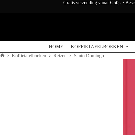
Doorgaan
Gratis verzending vanaf € 50,- • Bes
naar
artikel
HOME
KOFFIETAFELBOEKEN
Koffietafelboeken
Reizen
Santo Domingo
Home