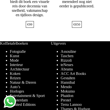
biedt dit boek een visuele
merendeel nog niet
reis door decennia van
eerder is gepubliceerd.
snelheid, vakmanschap
en tijdloos design.
€
99
€
850
Koffietafelboeken
Uitgevers
Fotografie
Assouline
Kunst
Taschen
Mode
Rizzoli
Interieur
teNeues
Architectuur
Abrams
Koken
ACC Art Books
Reizen
Gestalten
Natuur & Dieren
Hannibal
Auto’s
Mendo
Horloges
Mokumo
Entertainment & Sport
Phaidon
Amsterdam
Prestel
Limited Editions
Terra Lannoo
Thames & Hudson