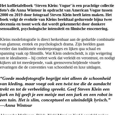
Het koffietafelboek ‘Steven Klein: Vogue’ is een prachtige collectie
foto’s die Anna Wintour in opdracht van American Vogue tussen
2000 en 2019 door fotograaf Steven Klein heeft laten maken. Het
boek volgt de evolutie van Kleins beeldtaal gedurende bijna twee
decennia en toont werk dat wordt gekenmerkt door donkere
sensualiteit, psychologische intensiteit en filmische enscenering.
Kleins modefotografie is direct herkenbaar aan de gedurfde combinatie
van glamour, erotiek en psychologisch drama. Zijn beelden gaan
verder dan traditionele modereportages en lijken qua schaal en
spanning vaak op filmstills. Wat Klein onderscheidt, is zijn weigering
om te idealiseren – hij creëert werk dat verleidt en verontrust, en nodigt
kijkers uit tot meeslepende, vaak grensoverschrijdende visuele
ervaringen die de conventies van schoonheid en luxe uitdagen.
“Goede modefotografie begrijpt niet alleen de schoonheid
van kleding, maar voegt ook een twist toe die de aandacht
trekt en tot de verbeelding spreekt. Geef Steven Klein een
jurk en hij geeft je een meisje met een jurk en een robot in
een tuin. Het is slim, conceptueel en uiteindelijk lyrisch.”
—Anna Wintour