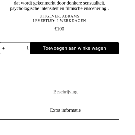
dat wordt gekenmerkt door donkere sensualiteit,
psychologische intensiteit en filmische enscenering..
UITGEVER:
ABRAMS
LEVERTIJD: 2 WERKDAGEN
€
100
Steven
Toevoegen aan winkelwagen
Klein:
Vogue
aantal
Beschrijving
Extra informatie