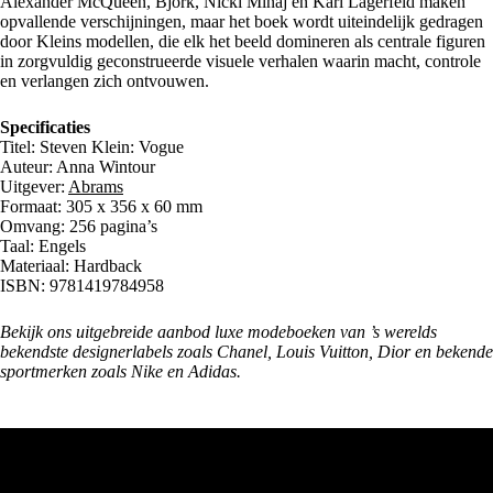
Alexander McQueen, Björk, Nicki Minaj en Karl Lagerfeld maken
opvallende verschijningen, maar het boek wordt uiteindelijk gedragen
door Kleins modellen, die elk het beeld domineren als centrale figuren
in zorgvuldig geconstrueerde visuele verhalen waarin macht, controle
en verlangen zich ontvouwen.
Specificaties
Titel: Steven Klein: Vogue
Auteur: Anna Wintour
Uitgever:
Abrams
Formaat: 305 x 356 x 60 mm
Omvang: 256 pagina’s
Taal: Engels
Materiaal: Hardback
ISBN: 9781419784958
Bekijk ons uitgebreide aanbod luxe
modeboeken
van ’s werelds
bekendste designerlabels zoals Chanel, Louis Vuitton, Dior en bekende
sportmerken zoals Nike en Adidas.