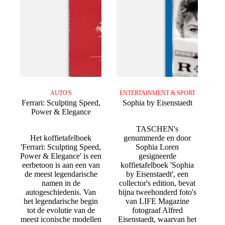
AUTO'S
ENTERTAINMENT & SPORT
Ferrari: Sculpting Speed,
Sophia by Eisenstaedt
Power & Elegance
TASCHEN's
Het koffietafelboek
genummerde en door
'Ferrari: Sculpting Speed,
Sophia Loren
Power & Elegance' is een
gesigneerde
eerbetoon is aan een van
koffietafelboek 'Sophia
de meest legendarische
by Eisenstaedt', een
namen in de
collector's edition, bevat
autogeschiedenis. Van
bijna tweehonderd foto's
het legendarische begin
van LIFE Magazine
tot de evolutie van de
fotograaf Alfred
meest iconische modellen
Eisenstaedt, waarvan het