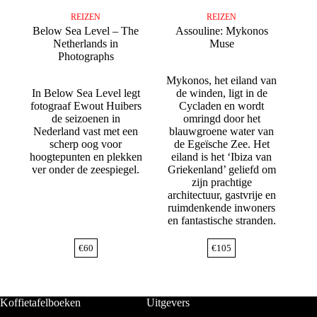
REIZEN
REIZEN
Below Sea Level – The
Assouline: Mykonos
Netherlands in
Muse
Photographs
Mykonos, het eiland van
In Below Sea Level legt
de winden, ligt in de
fotograaf Ewout Huibers
Cycladen en wordt
de seizoenen in
omringd door het
Nederland vast met een
blauwgroene water van
scherp oog voor
de Egeïsche Zee. Het
hoogtepunten en plekken
eiland is het ‘Ibiza van
ver onder de zeespiegel.
Griekenland’ geliefd om
zijn prachtige
architectuur, gastvrije en
ruimdenkende inwoners
en fantastische stranden.
€
60
€
105
Koffietafelboeken
Uitgevers