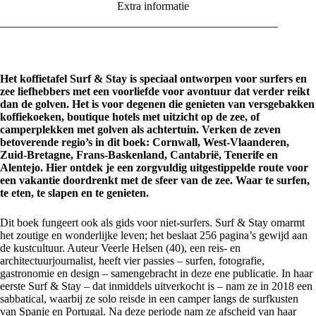
Extra informatie
Het koffietafel Surf & Stay is speciaal ontworpen voor surfers en
zee liefhebbers met een voorliefde voor avontuur dat verder reikt
dan de golven. Het is voor degenen die genieten van versgebakken
koffiekoeken, boutique hotels met uitzicht op de zee, of
camperplekken met golven als achtertuin. Verken de zeven
betoverende regio’s in dit boek: Cornwall, West-Vlaanderen,
Zuid-Bretagne, Frans-Baskenland, Cantabrië, Tenerife en
Alentejo. Hier ontdek je een zorgvuldig uitgestippelde route voor
een vakantie doordrenkt met de sfeer van de zee. Waar te surfen,
te eten, te slapen en te genieten.
Dit boek fungeert ook als gids voor niet-surfers. Surf & Stay omarmt
het zoutige en wonderlijke leven; het beslaat 256 pagina’s gewijd aan
de kustcultuur. Auteur Veerle Helsen (40), een reis- en
architectuurjournalist, heeft vier passies – surfen, fotografie,
gastronomie en design – samengebracht in deze ene publicatie. In haar
eerste Surf & Stay – dat inmiddels uitverkocht is – nam ze in 2018 een
sabbatical, waarbij ze solo reisde in een camper langs de surfkusten
van Spanje en Portugal. Na deze periode nam ze afscheid van haar