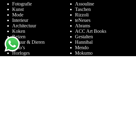
Fotografie
Assouline
Kunst
Taschen
Mode
Rizzoli
Interieur
teNeues
Architectuur
Abrams
Koken
ACC Art Books
Reizen
Gestalten
Natuur & Dieren
Hannibal
Auto’s
Mendo
Horloges
Mokumo
Entertainment & Sport
Phaidon
Amsterdam
Prestel
Limited Editions
Terra Lannoo
Thames & Hudson
Thema’s
Service
Andy Warhol
Vraag & Antwoord
Chanel
Voor bedrijven
Helmut Newton
Contact
Ibiza
Retourneren
Ferrari
Garantie & Klachten
Jimmy Nelson
Algemene
Louis Vuitton
Voorwaarden
Naaktfotografie
Privacy Policy