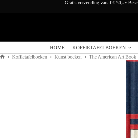
Doorgaan
Gratis verzending vanaf € 50,- • Bes
naar
artikel
HOME
KOFFIETAFELBOEKEN
Koffietafelboeken
Kunst boeken
The American Art Book
Home