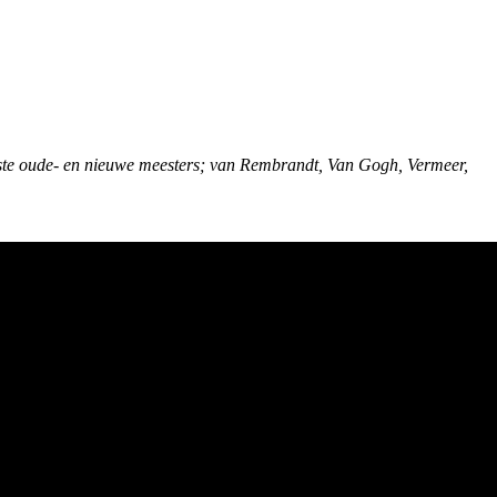
ste oude- en nieuwe meesters; van Rembrandt, Van Gogh, Vermeer,