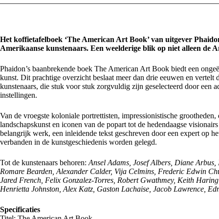
Het koffietafelboek ‘The American Art Book’ van uitgever Phaido
Amerikaanse kunstenaars. Een weelderige blik op niet alleen de 
Phaidon’s baanbrekende boek The American Art Book biedt een ongeëv
kunst. Dit prachtige overzicht beslaat meer dan drie eeuwen en vertelt 
kunstenaars, die stuk voor stuk zorgvuldig zijn geselecteerd door een a
instellingen.
Van de vroegste koloniale portrettisten, impressionistische grootheden
landschapskunst en iconen van de popart tot de hedendaagse visionair
belangrijk werk, een inleidende tekst geschreven door een expert op h
verbanden in de kunstgeschiedenis worden gelegd.
Tot de kunstenaars behoren:
Ansel Adams, Josef Albers, Diane Arbus,
Romare Bearden, Alexander Calder, Vija Celmins, Frederic Edwin Chu
Jared French, Felix Gonzalez-Torres, Robert Gwathmey, Keith Haring,
Henrietta Johnston, Alex Katz, Gaston Lachaise, Jacob Lawrence, E
Specificaties
Titel: The American Art Book