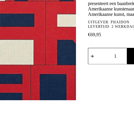
presenteert een baanbre
Amerikaanse kunstenaars
Amerikaanse kunst, maa
UITGEVER:
PHAIDON
LEVERTIJD: 2 WERKDA
€
69,95
The
American
Art
Book
aantal