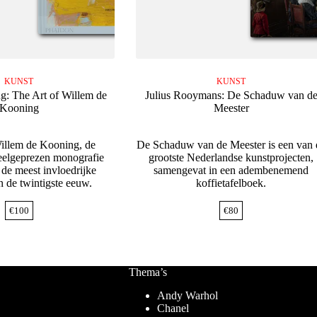
KUNST
KUNST
g: The Art of Willem de
Julius Rooymans: De Schaduw van d
Kooning
Meester
illem de Kooning, de
De Schaduw van de Meester is een van 
veelgeprezen monografie
grootste Nederlandse kunstprojecten,
 de meest invloedrijke
samengevat in een adembenemend
n de twintigste eeuw.
koffietafelboek.
€
100
€
80
Thema’s
Andy Warhol
Chanel