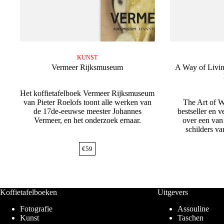
KUNST
Vermeer Rijksmuseum
A Way of Livin
Het koffietafelboek Vermeer Rijksmuseum
van Pieter Roelofs toont alle werken van
The Art of W
de 17de-eeuwse meester Johannes
bestseller en 
Vermeer, en het onderzoek ernaar.
over een van
schilders va
€
59
Koffietafelboeken
Uitgevers
Fotografie
Assouline
Kunst
Taschen