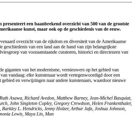
n presenteert een baanbrekend overzicht van 500 van de grootste
Amerikaanse kunst, maar ook op de geschiedenis van de eeuw.
enaard overzicht van de rijkdom en diversiteit van de Amerikaanse
de geschiedenis van een land aan de hand van zijn belangrijkste
dviesgroep van vooraanstaande curatoren, historici en directeuren van
, de giganten van het modernisme, vernieuwers op het gebied van
s van vandaag: elke kunstenaar wordt vertegenwoordigd door een
et gebied en verwijzingen naar andere kunstenaars, waardoor nieuwe
 Ruth Asawa, Richard Avedon, Matthew Barney, Jean-Michel Basquiat,
rch, John Singleton Copley, Gregory Crewdson, Helen Frankenthaler,
 Barkley L. Hendricks, Jenny Holzer, Arthur Jafa, Joshua Johnson,
dmonia Lewis, Maya Lin, Man