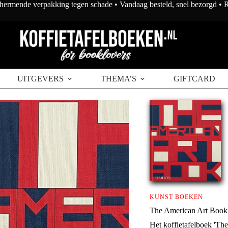
chermende verpakking tegen schade • Vandaag besteld, snel bezorgd •
UITGEVERS
THEMA’S
GIFTCARD
KUNST BOEKEN
The American Art Book
Het koffietafelboek 'Th