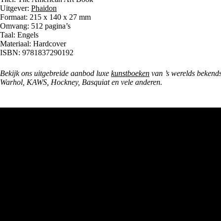
Uitgever:
Phaidon
Formaat: 215 x 140 x 27 mm
Omvang: 512 pagina’s
Taal: Engels
Materiaal: Hardcover
ISBN: 9781837290192
Bekijk ons uitgebreide aanbod luxe
kunstboeken
van ’s werelds bekend
Warhol, KAWS, Hockney, Basquiat en vele anderen.