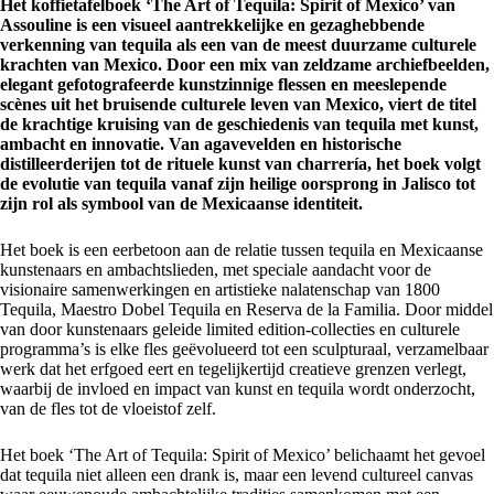
Het koffietafelboek ‘The Art of Tequila: Spirit of Mexico’ van
Assouline is een visueel aantrekkelijke en gezaghebbende
verkenning van tequila als een van de meest duurzame culturele
krachten van Mexico. Door een mix van zeldzame archiefbeelden,
elegant gefotografeerde kunstzinnige flessen en meeslepende
scènes uit het bruisende culturele leven van Mexico, viert de titel
de krachtige kruising van de geschiedenis van tequila met kunst,
ambacht en innovatie. Van agavevelden en historische
distilleerderijen tot de rituele kunst van charrería, het boek volgt
de evolutie van tequila vanaf zijn heilige oorsprong in Jalisco tot
zijn rol als symbool van de Mexicaanse identiteit.
Het boek is een eerbetoon aan de relatie tussen tequila en Mexicaanse
kunstenaars en ambachtslieden, met speciale aandacht voor de
visionaire samenwerkingen en artistieke nalatenschap van 1800
Tequila, Maestro Dobel Tequila en Reserva de la Familia. Door middel
van door kunstenaars geleide limited edition-collecties en culturele
programma’s is elke fles geëvolueerd tot een sculpturaal, verzamelbaar
werk dat het erfgoed eert en tegelijkertijd creatieve grenzen verlegt,
waarbij de invloed en impact van kunst en tequila wordt onderzocht,
van de fles tot de vloeistof zelf.
Het boek ‘The Art of Tequila: Spirit of Mexico’ belichaamt het gevoel
dat tequila niet alleen een drank is, maar een levend cultureel canvas