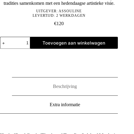
tradities samenkomen met een hedendaagse artistieke visie.
UITGEVER:
ASSOULINE
LEVERTIJD: 2 WERKDAGEN
€
120
The
Toevoegen aan winkelwagen
Art
of
Tequila:
Spirit
of
Mexico
aantal
Beschrijving
Extra informatie