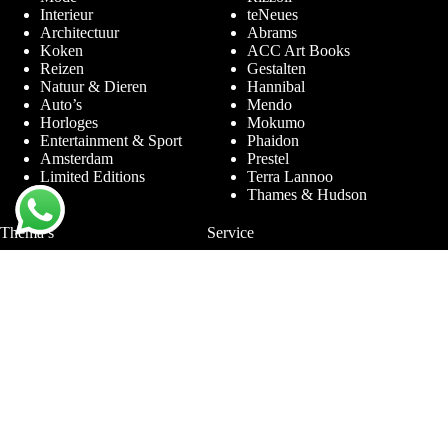
Interieur
teNeues
Architectuur
Abrams
Koken
ACC Art Books
Reizen
Gestalten
Natuur & Dieren
Hannibal
Auto’s
Mendo
Horloges
Mokumo
Entertainment & Sport
Phaidon
Amsterdam
Prestel
Limited Editions
Terra Lannoo
Thames & Hudson
Thema’s
Service
Andy Warhol
Vraag & Antwoord
Chanel
Voor bedrijven
Helmut Newton
Contact
Ibiza
Retourneren
Ferrari
Garantie & Klachten
Jimmy Nelson
Algemene
Louis Vuitton
Voorwaarden
Naaktfotografie
Privacy Policy
New York
Disclaimer
Oude Meesters
Blog
Porsche