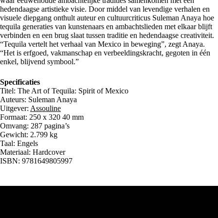
waar eeuwenoude ambachtelijke tradities samenkomen met een
hedendaagse artistieke visie. Door middel van levendige verhalen en
visuele diepgang onthult auteur en cultuurcriticus Suleman Anaya hoe
tequila generaties van kunstenaars en ambachtslieden met elkaar blijft
verbinden en een brug slaat tussen traditie en hedendaagse creativiteit.
“Tequila vertelt het verhaal van Mexico in beweging”, zegt Anaya.
“Het is erfgoed, vakmanschap en verbeeldingskracht, gegoten in één
enkel, blijvend symbool.”
Specificaties
Titel: The Art of Tequila: Spirit of Mexico
Auteurs: Suleman Anaya
Uitgever:
Assouline
Formaat: 250 x 320 40 mm
Omvang: 287 pagina’s
Gewicht: 2.799 kg
Taal: Engels
Materiaal: Hardcover
ISBN: 9781649805997