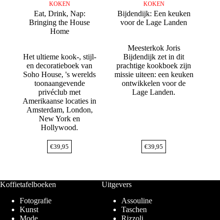
KOKEN
KOKEN
Eat, Drink, Nap:
Bijdendijk: Een keuken
Bringing the House
voor de Lage Landen
Home
Meesterkok Joris
Het ultieme kook-, stijl-
Bijdendijk zet in dit
en decoratieboek van
prachtige kookboek zijn
Soho House, 's werelds
missie uiteen: een keuken
toonaangevende
ontwikkelen voor de
privéclub met
Lage Landen.
Amerikaanse locaties in
Amsterdam, London,
New York en
Hollywood.
€
39,95
€
39,95
Koffietafelboeken
Uitgevers
Fotografie
Assouline
Kunst
Taschen
Mode
Rizzoli