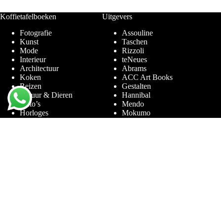
Koffietafelboeken
Uitgevers
Fotografie
Assouline
Kunst
Taschen
Mode
Rizzoli
Interieur
teNeues
Architectuur
Abrams
Koken
ACC Art Books
Reizen
Gestalten
Natuur & Dieren
Hannibal
Auto’s
Mendo
Horloges
Mokumo
Entertainment & Sport
Phaidon
Amsterdam
Prestel
Limited Editions
Terra Lannoo
Thames & Hudson
Thema’s
Service
Andy Warhol
Vraag & Antwoord
Chanel
Voor bedrijven
Helmut Newton
Contact
Ibiza
Retourneren
Ferrari
Garantie & Klachten