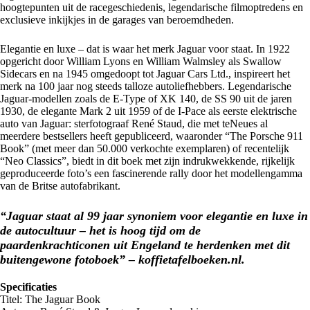
hoogtepunten uit de racegeschiedenis, legendarische filmoptredens en
exclusieve inkijkjes in de garages van beroemdheden.
Elegantie en luxe – dat is waar het merk Jaguar voor staat. In 1922
opgericht door William Lyons en William Walmsley als Swallow
Sidecars en na 1945 omgedoopt tot Jaguar Cars Ltd., inspireert het
merk na 100 jaar nog steeds talloze autoliefhebbers. Legendarische
Jaguar-modellen zoals de E-Type of XK 140, de SS 90 uit de jaren
1930, de elegante Mark 2 uit 1959 of de I-Pace als eerste elektrische
auto van Jaguar: sterfotograaf René Staud, die met teNeues al
meerdere bestsellers heeft gepubliceerd, waaronder “The Porsche 911
Book” (met meer dan 50.000 verkochte exemplaren) of recentelijk
“Neo Classics”, biedt in dit boek met zijn indrukwekkende, rijkelijk
geproduceerde foto’s een fascinerende rally door het modellengamma
van de Britse autofabrikant.
“Jaguar staat al 99 jaar synoniem voor elegantie en luxe in
de autocultuur – het is hoog tijd om de
paardenkrachticonen uit Engeland te herdenken met dit
buitengewone fotoboek” – koffietafelboeken.nl.
Specificaties
Titel: The Jaguar Book