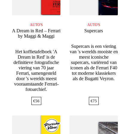
AUTO'S
AUTO'S
A Dream in Red – Ferrari
Supercars
by Maggi & Maggi
Supercars is een viering
Het koffietafelboek 'A
van 's werelds mooiste en
Dream in Red' is de
meest iconische
definitieve fotografische
supercars, variërend van
viering van 70 jaar
iconen als de Ferrari F40
Ferrari, samengesteld
tot moderne klassiekers
door 's werelds meest
als de Bugatti Veyron.
vooraanstaande Ferrari-
fotoarchief.
€
56
€
75