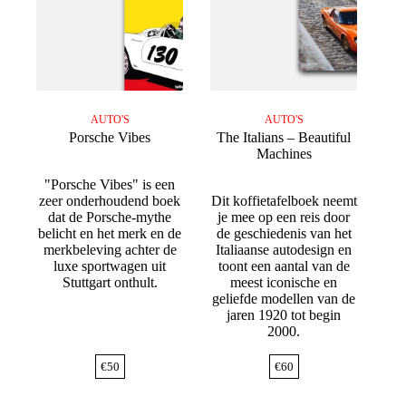
AUTO'S
AUTO'S
Porsche Vibes
The Italians – Beautiful
Machines
"Porsche Vibes" is een
zeer onderhoudend boek
Dit koffietafelboek neemt
dat de Porsche-mythe
je mee op een reis door
belicht en het merk en de
de geschiedenis van het
merkbeleving achter de
Italiaanse autodesign en
luxe sportwagen uit
toont een aantal van de
Stuttgart onthult.
meest iconische en
geliefde modellen van de
jaren 1920 tot begin
2000.
€
50
€
60