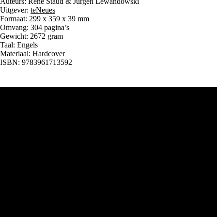
Auteurs: René Staud & Jurgen Lewandowski
Uitgever:
teNeues
Formaat: 299 x 359 x 39 mm
Omvang: 304 pagina’s
Gewicht: 2672 gram
Taal: Engels
Materiaal: Hardcover
ISBN: 9783961713592