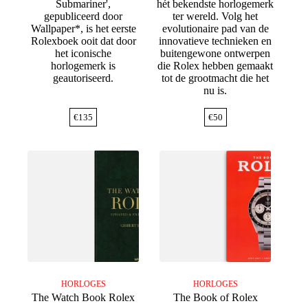
Submariner',
hét bekendste horlogemerk
gepubliceerd door
ter wereld. Volg het
Wallpaper*, is het eerste
evolutionaire pad van de
Rolexboek ooit dat door
innovatieve technieken en
het iconische
buitengewone ontwerpen
horlogemerk is
die Rolex hebben gemaakt
geautoriseerd.
tot de grootmacht die het
nu is.
€
135
€
50
HORLOGES
HORLOGES
The Watch Book Rolex
The Book of Rolex