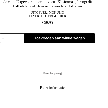
de club. Uitgevoerd in een luxueus XL-formaat, brengt dit
koffietafelboek de essentie van Ajax tot leven
UITGEVER:
MOKUMO
LEVERTIJD: PRE-ORDER
€
59,95
Ajax:
Toevoegen aan winkelwagen
125
Years
of
Football
Glory
aantal
Beschrijving
Extra informatie