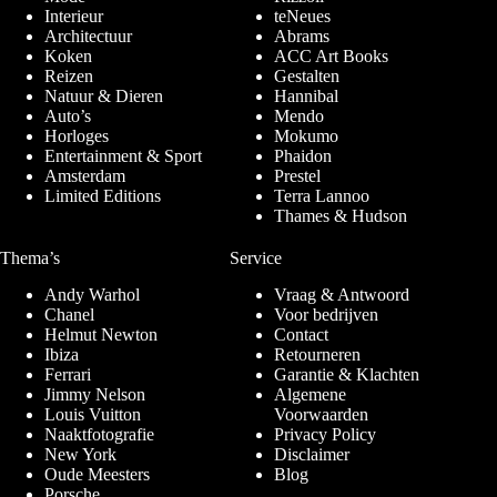
Interieur
teNeues
Architectuur
Abrams
Koken
ACC Art Books
Reizen
Gestalten
Natuur & Dieren
Hannibal
Auto’s
Mendo
Horloges
Mokumo
Entertainment & Sport
Phaidon
Amsterdam
Prestel
Limited Editions
Terra Lannoo
Thames & Hudson
Thema’s
Service
Andy Warhol
Vraag & Antwoord
Chanel
Voor bedrijven
Helmut Newton
Contact
Ibiza
Retourneren
Ferrari
Garantie & Klachten
Jimmy Nelson
Algemene
Louis Vuitton
Voorwaarden
Naaktfotografie
Privacy Policy
New York
Disclaimer
Oude Meesters
Blog
Porsche