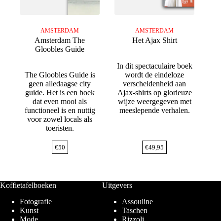
AMSTERDAM
AMSTERDAM
Amsterdam The
Het Ajax Shirt
Gloobles Guide
In dit spectaculaire boek
The Gloobles Guide is
wordt de eindeloze
geen alledaagse city
verscheidenheid aan
guide. Het is een boek
Ajax-shirts op glorieuze
dat even mooi als
wijze weergegeven met
functioneel is en nuttig
meeslepende verhalen.
voor zowel locals als
toeristen.
€
50
€
49,95
Koffietafelboeken
Uitgevers
Fotografie
Assouline
Kunst
Taschen
Mode
Rizzoli