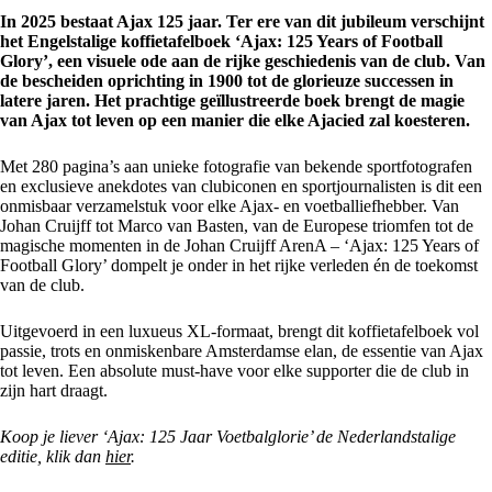
In 2025 bestaat Ajax 125 jaar. Ter ere van dit jubileum verschijnt
het Engelstalige koffietafelboek ‘Ajax: 125 Years of Football
Glory’, een visuele ode aan de rijke geschiedenis van de club. Van
de bescheiden oprichting in 1900 tot de glorieuze successen in
latere jaren. Het prachtige geïllustreerde boek brengt de magie
van Ajax tot leven op een manier die elke Ajacied zal koesteren.
Met 280 pagina’s aan unieke fotografie van bekende sportfotografen
en exclusieve anekdotes van clubiconen en sportjournalisten is dit een
onmisbaar verzamelstuk voor elke Ajax- en voetballiefhebber. Van
Johan Cruijff tot Marco van Basten, van de Europese triomfen tot de
magische momenten in de Johan Cruijff ArenA – ‘Ajax: 125 Years of
Football Glory’ dompelt je onder in het rijke verleden én de toekomst
van de club.
Uitgevoerd in een luxueus XL-formaat, brengt dit koffietafelboek vol
passie, trots en onmiskenbare Amsterdamse elan, de essentie van Ajax
tot leven. Een absolute must-have voor elke supporter die de club in
zijn hart draagt.
Koop je liever ‘Ajax: 125 Jaar Voetbalglorie’ de Nederlandstalige
editie, klik dan
hier
.