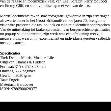
van de reggae en rootsmuziek vast, van Lee ‘Scratch’ Perry tot Toots
en Jimmy Cliff, en sloot vriendschap met veel van de acts.
Morris’ documentaire- en straatfotografie, geworteld in zijn ervaringen
als zwarte tiener in het Groot-Brittannië van de jaren 70, brengt ons
visionaire projecten die ras, politiek en culturele identiteit onderzoeken.
Van de mijnstaking tot krakersprotesten, van burgerrechtenorganisaties
tot pop-up studioportretten, zijn werk was een afrekening met zijn
nieuwe thuis, waarbij hij excentriciteit en individuele geesten vastlegde
met zijn camera.
Specificaties
Titel: Dennis Morris: Music + Life
Uitgever:
Thames & Hudson
Formaat: 315 x 252 x 28 mm
Omvang: 272 pagina’s
Gewicht: 2020 gram
Taal: Engels
Materiaal: Hardcover
ISBN: 9780500028377