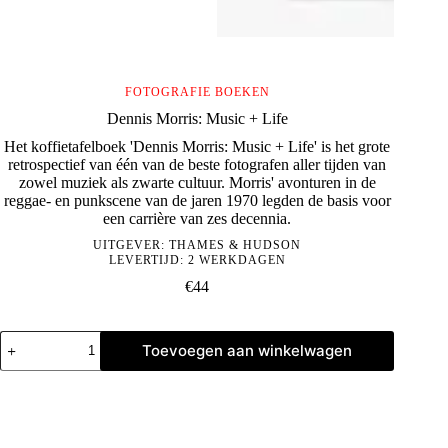
FOTOGRAFIE BOEKEN
Dennis Morris: Music + Life
Het koffietafelboek 'Dennis Morris: Music + Life' is het grote
retrospectief van één van de beste fotografen aller tijden van
zowel muziek als zwarte cultuur. Morris' avonturen in de
reggae- en punkscene van de jaren 1970 legden de basis voor
een carrière van zes decennia.
UITGEVER:
THAMES & HUDSON
LEVERTIJD: 2 WERKDAGEN
€
44
Dennis
Toevoegen aan winkelwagen
Morris:
Music
+
Life
aantal