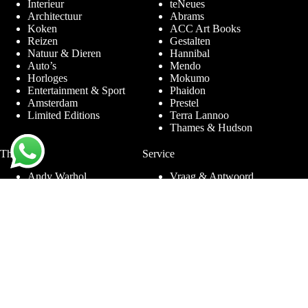
Interieur
teNeues
Architectuur
Abrams
Koken
ACC Art Books
Reizen
Gestalten
Natuur & Dieren
Hannibal
Auto’s
Mendo
Horloges
Mokumo
Entertainment & Sport
Phaidon
Amsterdam
Prestel
Limited Editions
Terra Lannoo
Thames & Hudson
Thema’s
Service
Andy Warhol
Vraag & Antwoord
Chanel
Voor bedrijven
Helmut Newton
Contact
Ibiza
Retourneren
Ferrari
Garantie & Klachten
Jimmy Nelson
Algemene
Louis Vuitton
Voorwaarden
Naaktfotografie
Privacy Policy
New York
Disclaimer
Oude Meesters
Blog
Porsche