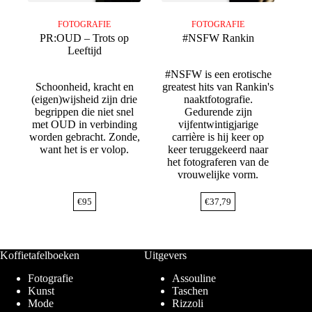
FOTOGRAFIE
FOTOGRAFIE
PR:OUD – Trots op
#NSFW Rankin
Leeftijd
#NSFW is een erotische
Schoonheid, kracht en
greatest hits van Rankin's
(eigen)wijsheid zijn drie
naaktfotografie.
begrippen die niet snel
Gedurende zijn
met OUD in verbinding
vijfentwintigjarige
worden gebracht. Zonde,
carrière is hij keer op
want het is er volop.
keer teruggekeerd naar
het fotograferen van de
vrouwelijke vorm.
€
95
€
37,79
Koffietafelboeken
Uitgevers
Fotografie
Assouline
Kunst
Taschen
Mode
Rizzoli