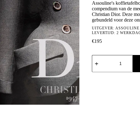
Assouline's koffietafelbo
compendium van de mees
Christian Dior. Deze mod
gebundeld voor deze onm
UITGEVER:
ASSOULINE
LEVERTIJD: 2 WERKDA
€
195
Dior
by
Christian
Dior
aantal