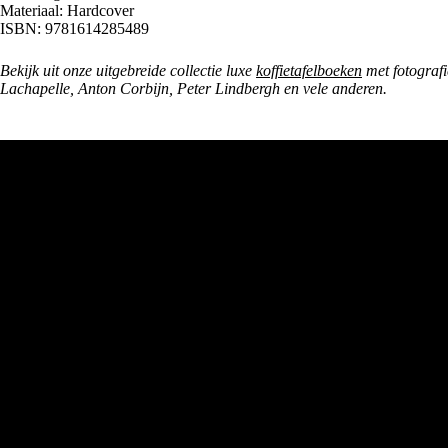
Materiaal: Hardcover
ISBN: 9781614285489
Bekijk uit onze uitgebreide collectie luxe
koffietafelboeken
met fotografi
Lachapelle, Anton Corbijn, Peter Lindbergh en vele anderen.