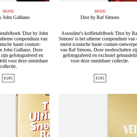
MODE
MODE
y John Galliano
Dior by Raf Simons
ietafelboek 'Dior by John
Assouline's koffietafelboek 'Dior by Ra
t ultieme compendium van
Simons' is het ultieme compendium van 
nische haute couture-
meest iconische haute couture-ontwerp
n John Galliano. Deze
van Raf Simons. Deze modeschatten zi
zijn gefotografeerd en
gefotografeerd en exclusief gebundeld
deld voor deze onmisbare
voor deze onmisbare collectie.
collectie.
€
195
€
195