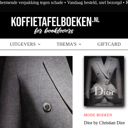
chermende verpakking tegen schade • Vandaag besteld, snel bezorgd •
UITGEVERS
THEMA’S
GIFTCARD
MODE BOEKEN
Dior by Christian Dior