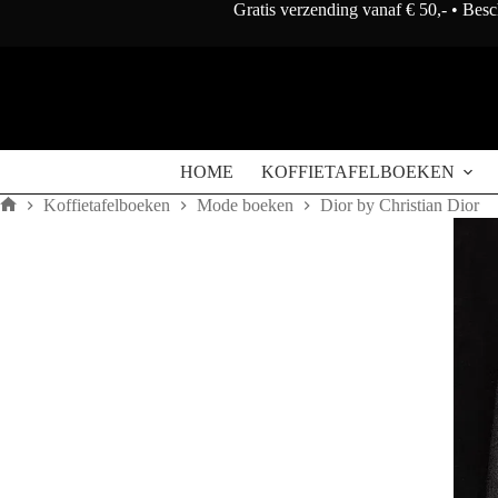
Doorgaan
Gratis verzending vanaf € 50,- • Bes
naar
artikel
HOME
KOFFIETAFELBOEKEN
Koffietafelboeken
Mode boeken
Dior by Christian Dior
Home