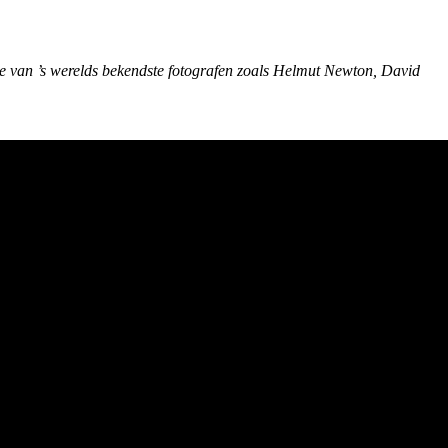
e van ’s werelds bekendste fotografen zoals Helmut Newton, David