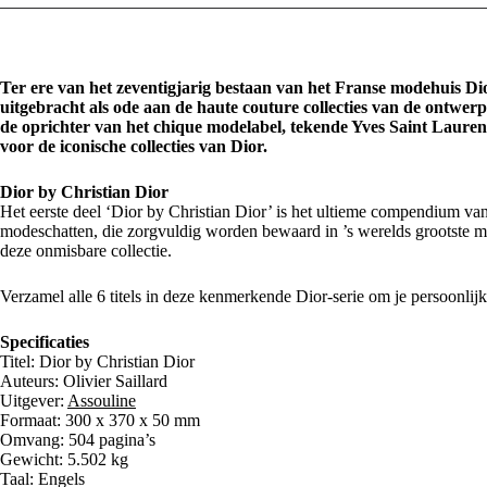
Ter ere van het zeventigjarig bestaan van het Franse modehuis Dio
uitgebracht als ode aan de haute couture collecties van de ontwer
de oprichter van het chique modelabel, tekende Yves Saint Laure
voor de iconische collecties van Dior.
Dior by Christian Dior
Het eerste deel ‘Dior by Christian Dior’ is het ultieme compendium va
modeschatten, die zorgvuldig worden bewaard in ’s werelds grootste mu
deze onmisbare collectie.
Verzamel alle 6 titels in deze kenmerkende Dior-serie om je persoonli
Specificaties
Titel: Dior by Christian Dior
Auteurs: Olivier Saillard
Uitgever:
Assouline
Formaat: 300 x 370 x 50 mm
Omvang: 504 pagina’s
Gewicht: 5.502 kg
Taal: Engels