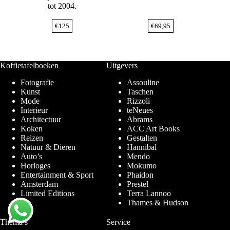
tot 2004.
€
125
€
69,95
Koffietafelboeken
Uitgevers
Fotografie
Assouline
Kunst
Taschen
Mode
Rizzoli
Interieur
teNeues
Architectuur
Abrams
Koken
ACC Art Books
Reizen
Gestalten
Natuur & Dieren
Hannibal
Auto’s
Mendo
Horloges
Mokumo
Entertainment & Sport
Phaidon
Amsterdam
Prestel
Limited Editions
Terra Lannoo
Thames & Hudson
Thema’s
Service