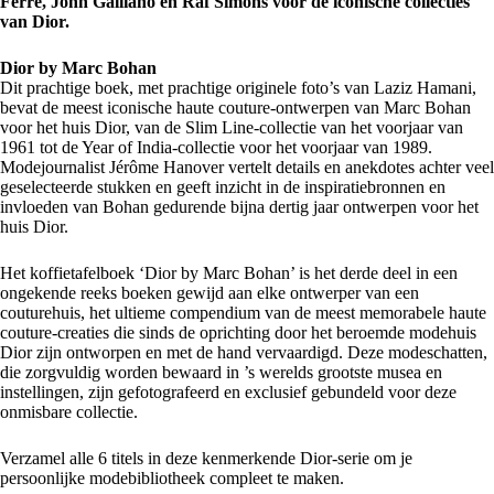
Ferré, John Galliano en Raf Simons voor de iconische collecties
van Dior.
Dior by Marc Bohan
Dit prachtige boek, met prachtige originele foto’s van Laziz Hamani,
bevat de meest iconische haute couture-ontwerpen van Marc Bohan
voor het huis Dior, van de Slim Line-collectie van het voorjaar van
1961 tot de Year of India-collectie voor het voorjaar van 1989.
Modejournalist Jérôme Hanover vertelt details en anekdotes achter veel
geselecteerde stukken en geeft inzicht in de inspiratiebronnen en
invloeden van Bohan gedurende bijna dertig jaar ontwerpen voor het
huis Dior.
Het koffietafelboek ‘Dior by Marc Bohan’ is het derde deel in een
ongekende reeks boeken gewijd aan elke ontwerper van een
couturehuis, het ultieme compendium van de meest memorabele haute
couture-creaties die sinds de oprichting door het beroemde modehuis
Dior zijn ontworpen en met de hand vervaardigd. Deze modeschatten,
die zorgvuldig worden bewaard in ’s werelds grootste musea en
instellingen, zijn gefotografeerd en exclusief gebundeld voor deze
onmisbare collectie.
Verzamel alle 6 titels in deze kenmerkende Dior-serie om je
persoonlijke modebibliotheek compleet te maken.