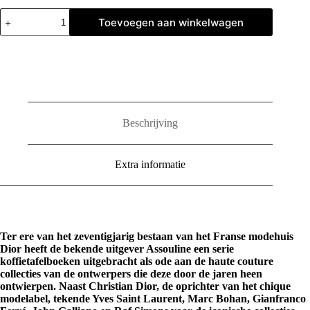
Dior
Toevoegen aan winkelwagen
by
Marc
Bohan
aantal
Beschrijving
Extra informatie
Ter ere van het zeventigjarig bestaan van het Franse modehuis
Dior heeft de bekende uitgever Assouline een serie
koffietafelboeken uitgebracht als ode aan de haute couture
collecties van de ontwerpers die deze door de jaren heen
ontwierpen. Naast Christian Dior, de oprichter van het chique
modelabel, tekende Yves Saint Laurent, Marc Bohan, Gianfranco