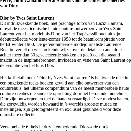
Ferré, John Galliano en Raf Simons voor de iconische collecties
van Dior.
Dior by Yves Saint Laurent
Dit indrukwekkende boek, met prachtige foto’s van Laziz Hamani,
omvat de meest iconische haute couture-ontwerpen van Yves Saint
Laurent voor het modehuis Dior, van het Trapèze-silhouet uit zijn
debuutcollectie voor lente-zomer 1958 tot de beatnik-inspiratie voor
herfst-winter 1960. De gerenommeerde modejournaliste Laurence
Benaïm vertelt op welsprekende wijze over de details en anekdotes
achter meer dan 30 geselecteerde stukken en geeft een diepgaand
inzicht in de inspiratiebronnen, invloeden en visie van Saint Laurent op
de evolutie van het huis Dior.
Het koffietafelboek ‘Dior by Yves Saint Laurent’ is het tweede deel in
een ongekende reeks boeken gewijd aan elke ontwerper van een
couturehuis, het ultieme compendium van de meest memorabele haute
couture-creaties die sinds de oprichting door het beroemde modehuis
Dior zijn ontworpen en met de hand vervaardigd. Deze modeschatten,
die zorgvuldig worden bewaard in ’s werelds grootste musea en
instellingen, zijn gefotografeerd en exclusief gebundeld voor deze
onmisbare collectie.
Verzamel alle 6 titels in deze kenmerkende Dior-serie om je