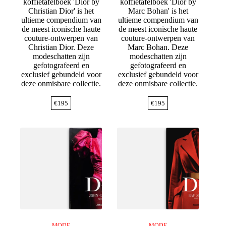
koffietafelboek 'Dior by
koffietafelboek 'Dior by
Christian Dior' is het
Marc Bohan' is het
ultieme compendium van
ultieme compendium van
de meest iconische haute
de meest iconische haute
couture-ontwerpen van
couture-ontwerpen van
Christian Dior. Deze
Marc Bohan. Deze
modeschatten zijn
modeschatten zijn
gefotografeerd en
gefotografeerd en
exclusief gebundeld voor
exclusief gebundeld voor
deze onmisbare collectie.
deze onmisbare collectie.
€
195
€
195
MODE
MODE