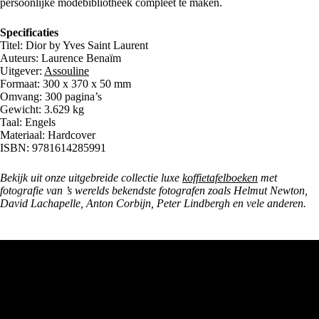
persoonlijke modebibliotheek compleet te maken.
Specificaties
Titel: Dior by Yves Saint Laurent
Auteurs: Laurence Benaïm
Uitgever:
Assouline
Formaat: 300 x 370 x 50 mm
Omvang: 300 pagina’s
Gewicht: 3.629 kg
Taal: Engels
Materiaal: Hardcover
ISBN: 9781614285991
Bekijk uit onze uitgebreide collectie luxe
koffietafelboeken
met
fotografie van ’s werelds bekendste fotografen zoals Helmut Newton,
David Lachapelle, Anton Corbijn, Peter Lindbergh en vele anderen.