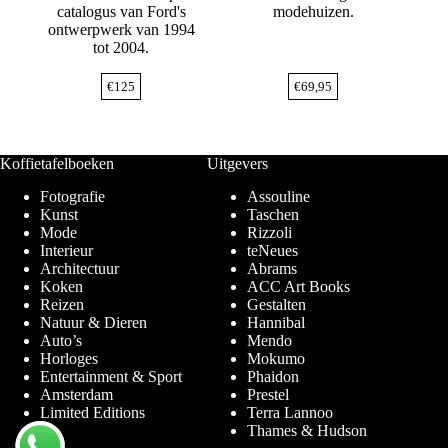
catalogus van Ford's
modehuizen.
ontwerpwerk van 1994
tot 2004.
€
125
€
69,95
Koffietafelboeken
Uitgevers
Fotografie
Assouline
Kunst
Taschen
Mode
Rizzoli
Interieur
teNeues
Architectuur
Abrams
Koken
ACC Art Books
Reizen
Gestalten
Natuur & Dieren
Hannibal
Auto’s
Mendo
Horloges
Mokumo
Entertainment & Sport
Phaidon
Amsterdam
Prestel
Limited Editions
Terra Lannoo
Thames & Hudson