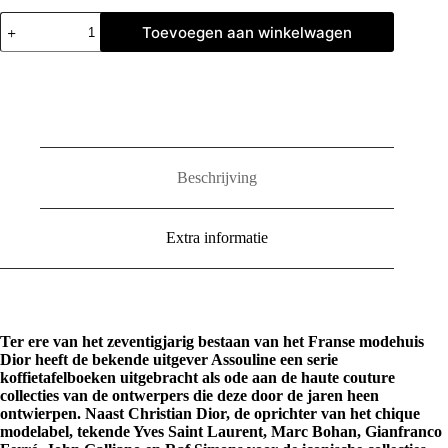
Dior
Toevoegen aan winkelwagen
by
Yves
Saint
Laurent
aantal
Beschrijving
Extra informatie
Ter ere van het zeventigjarig bestaan van het Franse modehuis
Dior heeft de bekende uitgever Assouline een serie
koffietafelboeken uitgebracht als ode aan de haute couture
collecties van de ontwerpers die deze door de jaren heen
ontwierpen. Naast Christian Dior, de oprichter van het chique
modelabel, tekende Yves Saint Laurent, Marc Bohan, Gianfranco