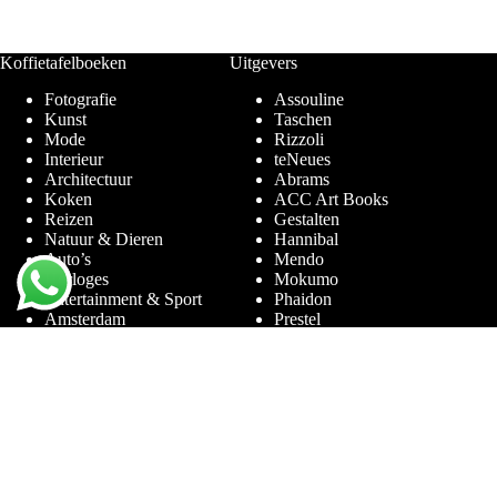
Koffietafelboeken
Uitgevers
Fotografie
Assouline
Kunst
Taschen
Mode
Rizzoli
Interieur
teNeues
Architectuur
Abrams
Koken
ACC Art Books
Reizen
Gestalten
Natuur & Dieren
Hannibal
Auto’s
Mendo
Horloges
Mokumo
Entertainment & Sport
Phaidon
Amsterdam
Prestel
Limited Editions
Terra Lannoo
Thames & Hudson
Thema’s
Service
Andy Warhol
Vraag & Antwoord
Chanel
Voor bedrijven
Helmut Newton
Contact