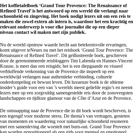
Het koffietafelboek ‘Grand Tour Provence: The Renaissance of
Refined Travel’ is het antwoord op een wereld die verlangt naar
schoonheid en zingeving. Het boek nodigt lezers uit om een reis te
maken die zowel extern als intern is, waardoor het een krachtig en
relevant onderwerp is voor elke journalist die op een dieper
niveau contact wil maken met zijn publiek.
Nu de wereld opnieuw waarde hecht aan betekenisvolle ervaringen,
komt uitgever teNeues nu met het reisboek ‘Grand Tour Provence: The
Renaissance of Refined Travel’. Dit geïllustreerde boek, geschreven
door de gerenommeerde reisbloggers Tim Labenda en Hannes-Vincent
Krause, is meer dan een reisgids; het is een diepgaande en visueel
verbluffende verkenning van de Provence die inspeelt op een
wereldwijd verlangen naar authentieke verbinding, culturele
onderdompeling en bewust leven. Dit luxueuze boek is de ultieme
insider’s guide voor een van ’s werelds meest geliefde regio’s en neemt
lezers mee op een zorgvuldig samengestelde reis door de zonovergoten
landschappen en tijdloze glamour van de Côte d’Azur en de Provence.
De ontsnapping naar de Provence die in dit boek wordt beschreven, is
een tegengif voor moderne stress. De thema’s van vertragen, genieten
van momenten en waardering voor natuurlijke schoonheid resoneren
met een samenleving die worstelt met burn-out. Grand Tour Provence
kan worden gepositioneerd als een gids voor mentaal en emotioneel