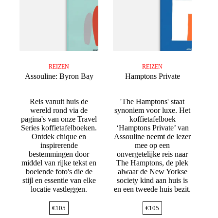
REIZEN
REIZEN
Assouline: Byron Bay
Hamptons Private
Reis vanuit huis de
'The Hamptons' staat
wereld rond via de
synoniem voor luxe. Het
pagina's van onze Travel
koffietafelboek
Series koffietafelboeken.
‘Hamptons Private’ van
Ontdek chique en
Assouline neemt de lezer
inspirerende
mee op een
bestemmingen door
onvergetelijke reis naar
middel van rijke tekst en
The Hamptons, de plek
boeiende foto's die de
alwaar de New Yorkse
stijl en essentie van elke
society kind aan huis is
locatie vastleggen.
en een tweede huis bezit.
€
105
€
105