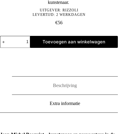
kunstenaar.
UITGEVER:
RIZZOLI
LEVERTIJD: 2 WERKDAGEN
€
56
Jean-
Toevoegen aan winkelwagen
Michel
Basquiat:
The
Iconic
Works
aantal
Beschrijving
Extra informatie