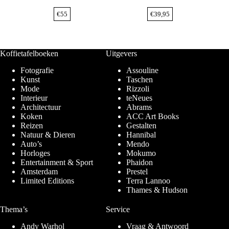
€
55
€
39,95
Koffietafelboeken
Uitgevers
Fotografie
Assouline
Kunst
Taschen
Mode
Rizzoli
Interieur
teNeues
Architectuur
Abrams
Koken
ACC Art Books
Reizen
Gestalten
Natuur & Dieren
Hannibal
Auto’s
Mendo
Horloges
Mokumo
Entertainment & Sport
Phaidon
Amsterdam
Prestel
Limited Editions
Terra Lannoo
Thames & Hudson
Thema’s
Service
Andy Warhol
Vraag & Antwoord