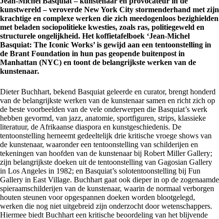
Jean-Michel Basquiat – kunstenaar en provocateur in de
kunstwereld – veroverde New York City stormenderhand met zijn
krachtige en complexe werken die zich meedogenloos bezighielden
met beladen sociopolitieke kwesties, zoals ras, politiegeweld en
structurele ongelijkheid. Het koffietafelboek ‘Jean-Michel
Basquiat: The Iconic Works’ is gewijd aan een tentoonstelling in
de Brant Foundation in hun pas geopende buitenpost in
Manhattan (NYC) en toont de belangrijkste werken van de
kunstenaar.
Dieter Buchhart, bekend Basquiat geleerde en curator, brengt honderd
van de belangrijkste werken van de kunstenaar samen en richt zich op
de beste voorbeelden van de vele onderwerpen die Basquiat’s werk
hebben gevormd, van jazz, anatomie, sportfiguren, strips, klassieke
literatuur, de Afrikaanse diaspora en kunstgeschiedenis. De
tentoonstelling herneemt gedeeltelijk drie kritische vroege shows van
de kunstenaar, waaronder een tentoonstelling van schilderijen en
tekeningen van hoofden van de kunstenaar bij Robert Miller Gallery;
zijn belangrijkste doeken uit de tentoonstelling van Gagosian Gallery
in Los Angeles in 1982; en Basquiat’s solotentoonstelling bij Fun
Gallery in East Village. Buchhart gaat ook dieper in op de zogenaamde
spieraamschilderijen van de kunstenaar, waarin de normaal verborgen
houten steunen voor opgespannen doeken worden blootgelegd,
werken die nog niet uitgebreid zijn onderzocht door wetenschappers.
Hiermee biedt Buchhart een kritische beoordeling van het blijvende