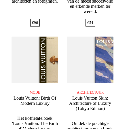
architecten en fotografen.
van de meest succesvolle
en erkende merken ter
wereld.
€
96
€
54
MODE
ARCHITECTUUR
Louis Vuitton: Birth Of
Louis Vuitton Skin:
Modern Luxury
Architecture of Luxury
(Tokyo Edition)
Het koffietafelboek
'Louis Vuitton: The Birth
Ontdek de prachtige
of Modern Luxury'
architectuur van de Louis