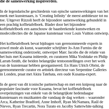
die de samenwerking inspireerden.
In de legendarische geschiedenis van epische samenwerkingen van het
merk met kunstenaars, is ‘Creating Infinity’ de meest ambitieuze tot nu
toe. Uitgever Rizzoli heeft de bijzondere samenwerking gebundeld in
een prachtig koffietafelboek. Blader door het bijzondere
koffietafelboek een aanschouw de baanbrekende kunstwerken en
modecollecties die de Japanse kunstenaar voor Louis Vuitton ontwierp.
Het koffietafelboek bevat bijdragen van gerenommeerde experts in
zowel mode als kunst, waaronder schrijfster Jo-Ann Furniss die de
samenwerking onderzoekt, ontwerper Marc Jacobs die de relatie van
het huis met Kusama initieerde, en curatoren Mika Yoshitake en Philip
Larratt-Smith, die beiden belangrijke tentoonstellingen over het werk
van de kunstenaar hebben georganiseerd. En Hans Ulrich Obrist, de
gerenommeerde curator en artistiek directeur van Serpentine Galleries
in Londen, praat met Akira Tatehata, een oude Kusama-expert.
In de geest van dit iconische partnerschap en met een knipoog naar de
populaire fascinatie voor Kusama, bevat het koffietafelboek
overpeinzingen van enkele van de belangrijkste hedendaagse
kunstenaars en muzikanten die vandaag de dag werken – waaronder
Arca, Katherine Bradford, Anne Imhoff, Ryan McNamara, Raúl de
Nieves, Ryan Trecartin, Nora Turato en Jacolby Satterwhite-talking