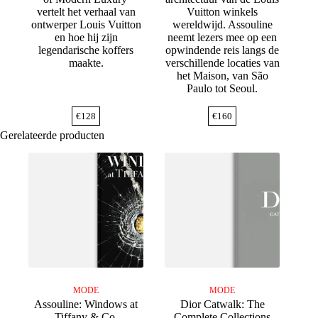
vertelt het verhaal van
Vuitton winkels
ontwerper Louis Vuitton
wereldwijd. Assouline
en hoe hij zijn
neemt lezers mee op een
legendarische koffers
opwindende reis langs de
maakte.
verschillende locaties van
het Maison, van São
Paulo tot Seoul.
€
128
€
160
Gerelateerde producten
MODE
MODE
Assouline: Windows at
Dior Catwalk: The
Tiffany & Co.
Complete Collections