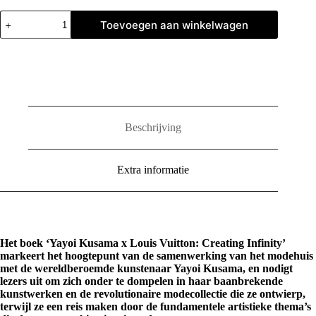
Yayoi
Toevoegen aan winkelwagen
Kusama
x
Louis
Vuitton:
Creating
Infinity
aantal
Beschrijving
Extra informatie
Het boek ‘Yayoi Kusama x Louis Vuitton: Creating Infinity’
markeert het hoogtepunt van de samenwerking van het modehuis
met de wereldberoemde kunstenaar Yayoi Kusama, en nodigt
lezers uit om zich onder te dompelen in haar baanbrekende
kunstwerken en de revolutionaire modecollectie die ze ontwierp,
terwijl ze een reis maken door de fundamentele artistieke thema’s