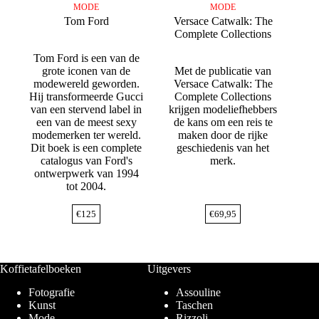
MODE
MODE
Tom Ford
Versace Catwalk: The
Complete Collections
Tom Ford is een van de
grote iconen van de
Met de publicatie van
modewereld geworden.
Versace Catwalk: The
Hij transformeerde Gucci
Complete Collections
van een stervend label in
krijgen modeliefhebbers
een van de meest sexy
de kans om een reis te
modemerken ter wereld.
maken door de rijke
Dit boek is een complete
geschiedenis van het
catalogus van Ford's
merk.
ontwerpwerk van 1994
tot 2004.
€
125
€
69,95
Koffietafelboeken
Uitgevers
Fotografie
Assouline
Kunst
Taschen
Mode
Rizzoli