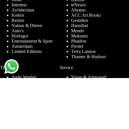
Interieur
teNeues
Architectuur
Abrams
Koken
ACC Art Books
Reizen
Gestalten
Natuur & Dieren
Hannibal
Auto’s
Mendo
Horloges
Mokumo
Entertainment & Sport
Phaidon
Amsterdam
Prestel
Limited Editions
Terra Lannoo
Thames & Hudson
Thema’s
Service
Andy Warhol
Vraag & Antwoord
Chanel
Voor bedrijven
Helmut Newton
Contact
Ibiza
Retourneren
Ferrari
Garantie & Klachten
Jimmy Nelson
Algemene
Louis Vuitton
Voorwaarden
Naaktfotografie
Privacy Policy
New York
Disclaimer
Oude Meesters
Blog
Porsche