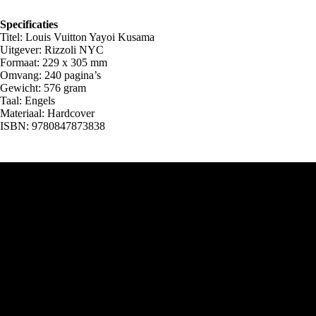
Specificaties
Titel: Louis Vuitton Yayoi Kusama
Uitgever: Rizzoli NYC
Formaat: 229 x 305 mm
Omvang: 240 pagina’s
Gewicht: 576 gram
Taal: Engels
Materiaal: Hardcover
ISBN: 9780847873838