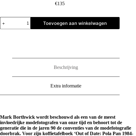
€
135
Mark
Toevoegen aan winkelwagen
Borthwick:
Out
of
Date
aantal
Beschrijving
Extra informatie
Mark Borthwick wordt beschouwd als een van de meest
invloedrijke modefotografen van onze tijd en behoort tot de
generatie die in de jaren 90 de conventies van de modefotografie
doorbrak. Voor zijn koffietafelboek ‘Out of Date: Pola Pan 1984-