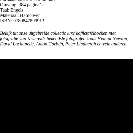
Omvang: 384 pagina’s
Taal: Engels
Materiaal: Hardcover
ISBN: 9780847899913
Bekijk uit onze uitgebreide collectie luxe
koffietafelboeken
met
fotografie van ’s werelds bekendste fotografen zoals Helmut Newton,
David Lachapelle, Anton Corbijn, Peter Lindbergh en vele anderen.