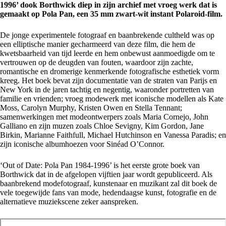
1996’ dook Borthwick diep in zijn archief met vroeg werk dat is
gemaakt op Pola Pan, een 35 mm zwart-wit instant Polaroid-film.
De jonge experimentele fotograaf en baanbrekende cultheld was op
een elliptische manier gecharmeerd van deze film, die hem de
kwetsbaarheid van tijd leerde en hem onbewust aanmoedigde om te
vertrouwen op de deugden van fouten, waardoor zijn zachte,
romantische en dromerige kenmerkende fotografische esthetiek vorm
kreeg. Het boek bevat zijn documentatie van de straten van Parijs en
New York in de jaren tachtig en negentig, waaronder portretten van
familie en vrienden; vroeg modewerk met iconische modellen als Kate
Moss, Carolyn Murphy, Kristen Owen en Stella Tennant;
samenwerkingen met modeontwerpers zoals Maria Cornejo, John
Galliano en zijn muzen zoals Chloe Sevigny, Kim Gordon, Jane
Birkin, Marianne Faithfull, Michael Hutchinson en Vanessa Paradis; en
zijn iconische albumhoezen voor Sinéad O’Connor.
‘Out of Date: Pola Pan 1984-1996’ is het eerste grote boek van
Borthwick dat in de afgelopen vijftien jaar wordt gepubliceerd. Als
baanbrekend modefotograaf, kunstenaar en muzikant zal dit boek de
vele toegewijde fans van mode, hedendaagse kunst, fotografie en de
alternatieve muziekscene zeker aanspreken.