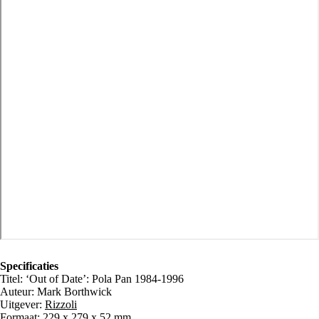
Specificaties
Titel: ‘Out of Date’: Pola Pan 1984-1996
Auteur: Mark Borthwick
Uitgever:
Rizzoli
Formaat: 229 x 279 x 52 mm