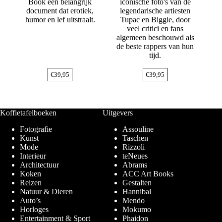
Book een belangrijk
iconische foto's van de
document dat erotiek,
legendarische artiesten
humor en lef uitstraalt.
Tupac en Biggie, door
veel critici en fans
algemeen beschouwd als
de beste rappers van hun
tijd.
€
39,95
€
39,95
Koffietafelboeken
Uitgevers
Fotografie
Assouline
Kunst
Taschen
Mode
Rizzoli
Interieur
teNeues
Architectuur
Abrams
Koken
ACC Art Books
Reizen
Gestalten
Natuur & Dieren
Hannibal
Auto’s
Mendo
Horloges
Mokumo
Entertainment & Sport
Phaidon