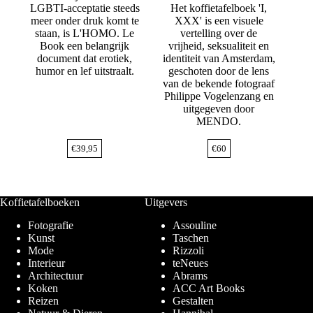
LGBTI-acceptatie steeds
Het koffietafelboek 'I,
meer onder druk komt te
XXX' is een visuele
staan, is L'HOMO. Le
vertelling over de
Book een belangrijk
vrijheid, seksualiteit en
document dat erotiek,
identiteit van Amsterdam,
humor en lef uitstraalt.
geschoten door de lens
van de bekende fotograaf
Philippe Vogelenzang en
uitgegeven door
MENDO.
€
39,95
€
60
Koffietafelboeken
Uitgevers
Fotografie
Assouline
Kunst
Taschen
Mode
Rizzoli
Interieur
teNeues
Architectuur
Abrams
Koken
ACC Art Books
Reizen
Gestalten