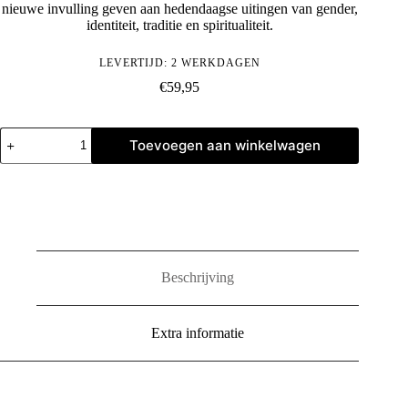
nieuwe invulling geven aan hedendaagse uitingen van gender,
identiteit, traditie en spiritualiteit.
LEVERTIJD: 2 WERKDAGEN
€
59,95
Pieter
Toevoegen aan winkelwagen
Henket:
Birds
of
Mexico
City
aantal
Beschrijving
Extra informatie