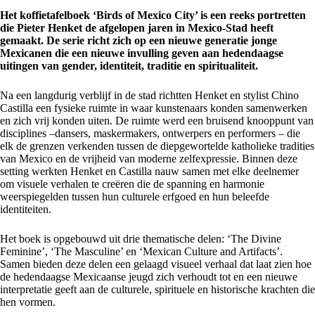
Het koffietafelboek ‘Birds of Mexico City’ is een reeks portretten
die Pieter Henket de afgelopen jaren in Mexico-Stad heeft
gemaakt. De serie richt zich op een nieuwe generatie jonge
Mexicanen die een nieuwe invulling geven aan hedendaagse
uitingen van gender, identiteit, traditie en spiritualiteit.
Na een langdurig verblijf in de stad richtten Henket en stylist Chino
Castilla een fysieke ruimte in waar kunstenaars konden samenwerken
en zich vrij konden uiten. De ruimte werd een bruisend knooppunt van
disciplines –dansers, maskermakers, ontwerpers en performers – die
elk de grenzen verkenden tussen de diepgewortelde katholieke tradities
van Mexico en de vrijheid van moderne zelfexpressie. Binnen deze
setting werkten Henket en Castilla nauw samen met elke deelnemer
om visuele verhalen te creëren die de spanning en harmonie
weerspiegelden tussen hun culturele erfgoed en hun beleefde
identiteiten.
Het boek is opgebouwd uit drie thematische delen: ‘The Divine
Feminine’, ‘The Masculine’ en ‘Mexican Culture and Artifacts’.
Samen bieden deze delen een gelaagd visueel verhaal dat laat zien hoe
de hedendaagse Mexicaanse jeugd zich verhoudt tot en een nieuwe
interpretatie geeft aan de culturele, spirituele en historische krachten die
hen vormen.