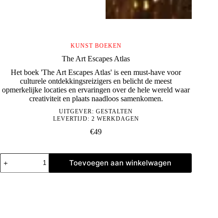
KUNST BOEKEN
The Art Escapes Atlas
Het boek 'The Art Escapes Atlas' is een must-have voor
culturele ontdekkingsreizigers en belicht de meest
opmerkelijke locaties en ervaringen over de hele wereld waar
creativiteit en plaats naadloos samenkomen.
UITGEVER:
GESTALTEN
LEVERTIJD: 2 WERKDAGEN
€
49
The
Toevoegen aan winkelwagen
Art
Escapes
Atlas
aantal