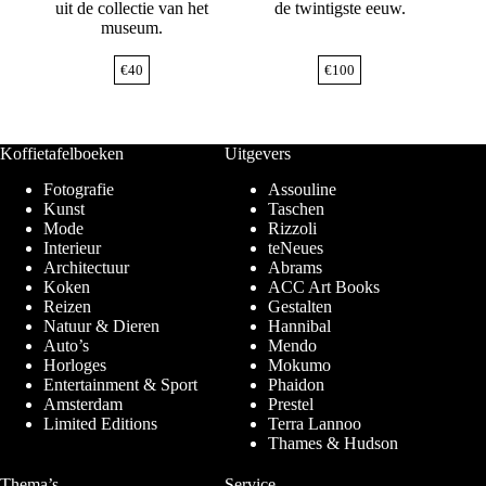
uit de collectie van het
de twintigste eeuw.
museum.
€
40
€
100
Koffietafelboeken
Uitgevers
Fotografie
Assouline
Kunst
Taschen
Mode
Rizzoli
Interieur
teNeues
Architectuur
Abrams
Koken
ACC Art Books
Reizen
Gestalten
Natuur & Dieren
Hannibal
Auto’s
Mendo
Horloges
Mokumo
Entertainment & Sport
Phaidon
Amsterdam
Prestel
Limited Editions
Terra Lannoo
Thames & Hudson
Thema’s
Service