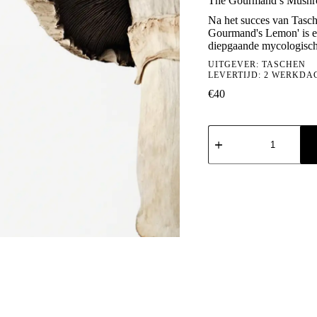
The Gourmand’s Mushroo
Na het succes van Tasc
Gourmand's Lemon' is e
diepgaande mycologische
UITGEVER:
TASCHEN
LEVERTIJD: 2 WERKDA
€
40
The
Gourmand's
Mushroom.
A
Collection
of
Stories
&
Recipes
aantal