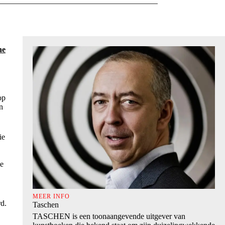
he
op
n
ie
de
MEER INFO
rd.
Taschen
TASCHEN is een toonaangevende uitgever van