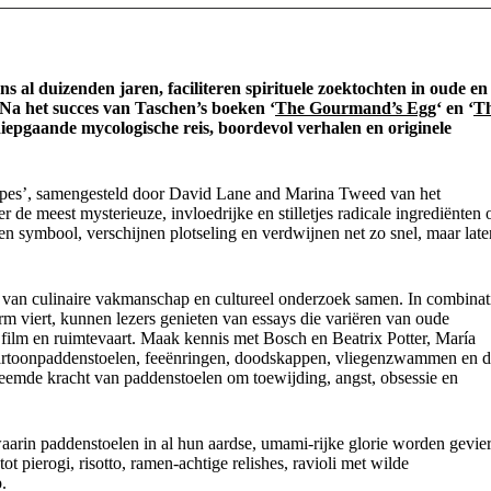
ns al duizenden jaren, faciliteren spirituele zoektochten in oude en
Na het succes van Taschen’s boeken ‘
The Gourmand’s Egg
‘ en ‘
T
epgaande mycologische reis, boordevol verhalen en originele
pes’, samengesteld door David Lane and Marina Tweed van het
de meest mysterieuze, invloedrijke en stilletjes radicale ingrediënten 
n symbool, verschijnen plotseling en verdwijnen net zo snel, maar late
van culinaire vakmanschap en cultureel onderzoek samen. In combinat
rm viert, kunnen lezers genieten van essays die variëren van oude
e, film en ruimtevaart. Maak kennis met Bosch en Beatrix Potter, María
artoonpaddenstoelen, feeënringen, doodskappen, vliegenzwammen en 
reemde kracht van paddenstoelen om toewijding, angst, obsessie en
 waarin paddenstoelen in al hun aardse, umami-rijke glorie worden gevie
 pierogi, risotto, ramen-achtige relishes, ravioli met wilde
.