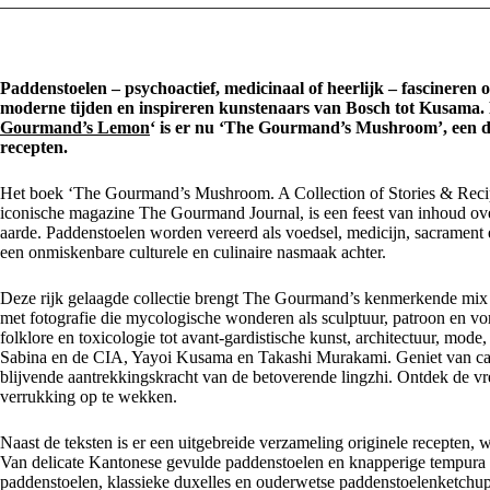
Paddenstoelen – psychoactief, medicinaal of heerlijk – fascineren o
moderne tijden en inspireren kunstenaars van Bosch tot Kusama. 
Gourmand’s Lemon
‘ is er nu ‘The Gourmand’s Mushroom’, een di
recepten.
Het boek ‘The Gourmand’s Mushroom. A Collection of Stories & Reci
iconische magazine The Gourmand Journal, is een feest van inhoud over 
aarde. Paddenstoelen worden vereerd als voedsel, medicijn, sacrament e
een onmiskenbare culturele en culinaire nasmaak achter.
Deze rijk gelaagde collectie brengt The Gourmand’s kenmerkende mix 
met fotografie die mycologische wonderen als sculptuur, patroon en vo
folklore en toxicologie tot avant-gardistische kunst, architectuur, mod
Sabina en de CIA, Yayoi Kusama en Takashi Murakami. Geniet van c
blijvende aantrekkingskracht van de betoverende lingzhi. Ontdek de v
verrukking op te wekken.
Naast de teksten is er een uitgebreide verzameling originele recepten,
Van delicate Kantonese gevulde paddenstoelen en knapperige tempura tot
paddenstoelen, klassieke duxelles en ouderwetse paddenstoelenketchup