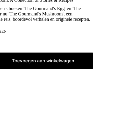
m. A Collection of Stories & Recipes
hen's boeken 'The Gourmand's Egg' en 'The
r nu 'The Gourmand's Mushroom', een
 reis, boordevol verhalen en originele recepten.
GEN
Toevoegen aan winkelwagen