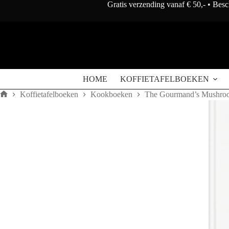
Doorgaan
Gratis verzending vanaf € 50,- • Bes
naar
artikel
HOME
KOFFIETAFELBOEKEN
Koffietafelboeken
Kookboeken
The Gourmand’s Mushroom
Home