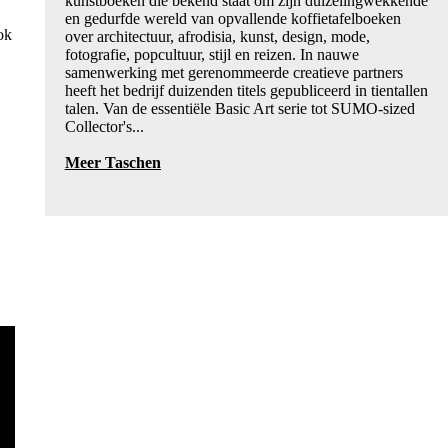
kunstboeken die bekend staat om zijn duizelingwekkende
en gedurfde wereld van opvallende koffietafelboeken
ok
over architectuur, afrodisia, kunst, design, mode,
fotografie, popcultuur, stijl en reizen. In nauwe
samenwerking met gerenommeerde creatieve partners
heeft het bedrijf duizenden titels gepubliceerd in tientallen
talen. Van de essentiële Basic Art serie tot SUMO-sized
Collector's...
Meer Taschen