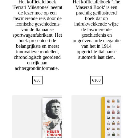
Het koffietafelboek
Het koffietafelboek 'The
'Ferrari Milestones' neemt
Maserati Book' is een
de lezer mee op een
prachtig geïllustreerd
fascinerende reis door de
boek dat op
iconische geschiedenis
indrukwekkende wijze
van de Italiaanse
de fascinerende
sportwagenfabrikant. Het
geschiedenis en
boek presenteert de
ongeëvenaarde elegantie
belangrijkste en meest
van het in 1914
innovatieve modellen,
opgerichte Italiaanse
chronologisch geordend
automerk laat zien.
en rijk aan
achtergrondinformatie.
€
50
€
100