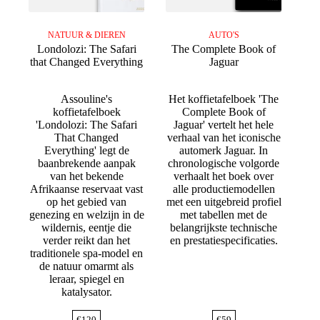
NATUUR & DIEREN
AUTO'S
Londolozi: The Safari
The Complete Book of
that Changed Everything
Jaguar
Assouline's
Het koffietafelboek 'The
koffietafelboek
Complete Book of
'Londolozi: The Safari
Jaguar' vertelt het hele
That Changed
verhaal van het iconische
Everything' legt de
automerk Jaguar. In
baanbrekende aanpak
chronologische volgorde
van het bekende
verhaalt het boek over
Afrikaanse reservaat vast
alle productiemodellen
op het gebied van
met een uitgebreid profiel
genezing en welzijn in de
met tabellen met de
wildernis, eentje die
belangrijkste technische
verder reikt dan het
en prestatiespecificaties.
traditionele spa-model en
de natuur omarmt als
leraar, spiegel en
katalysator.
€
120
€
59