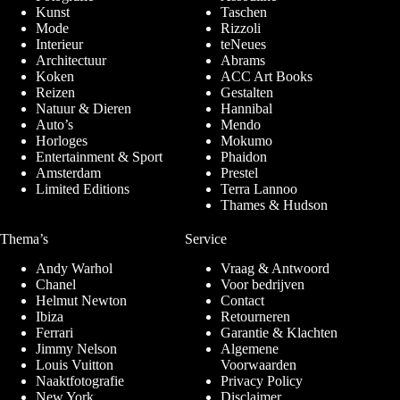
Kunst
Taschen
Mode
Rizzoli
Interieur
teNeues
Architectuur
Abrams
Koken
ACC Art Books
Reizen
Gestalten
Natuur & Dieren
Hannibal
Auto’s
Mendo
Horloges
Mokumo
Entertainment & Sport
Phaidon
Amsterdam
Prestel
Limited Editions
Terra Lannoo
Thames & Hudson
Thema’s
Service
Andy Warhol
Vraag & Antwoord
Chanel
Voor bedrijven
Helmut Newton
Contact
Ibiza
Retourneren
Ferrari
Garantie & Klachten
Jimmy Nelson
Algemene
Louis Vuitton
Voorwaarden
Naaktfotografie
Privacy Policy
New York
Disclaimer