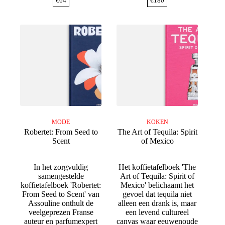
€
64
€
180
MODE
KOKEN
Robertet: From Seed to
The Art of Tequila: Spirit
Scent
of Mexico
In het zorgvuldig
Het koffietafelboek 'The
samengestelde
Art of Tequila: Spirit of
koffietafelboek 'Robertet:
Mexico' belichaamt het
From Seed to Scent' van
gevoel dat tequila niet
Assouline onthult de
alleen een drank is, maar
veelgeprezen Franse
een levend cultureel
auteur en parfumexpert
canvas waar eeuwenoude