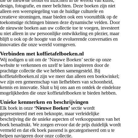
die de nieuwste trends en inzichten in de wereld van kunst,
design, fotografie, en meer belichten. Deze boeken zijn niet
alleen een weerspiegeling van de huidige culturele en
creatieve stromingen, maar bieden ook een vooruitblik op de
toekomstige richtingen binnen deze dynamische velden. Door
de nieuwste boeken aan uw collectie toe te voegen, investeert
u niet alleen in uw persoonlijke ontwikkeling en plezier, maar
blijft u ook op de hoogte van de evoluerende conversaties en
innovaties die onze wereld vormgeven.
Verbinden met koffietafelboeken.nl
Wij nodigen u uit om de ‘Nieuwe Boeken’ sectie op onze
website te verkennen en uzelf te laten inspireren door de
prachtige collectie die we hebben samengesteld. Bij
koffietafelboeken.nl zijn we meer dan alleen een boekwinkel;
we zijn een gemeenschap van liefhebbers van schoonheid,
kennis en innovatie. Sluit u bij ons aan en ontdek de eindeloze
mogelijkheden die onze koffietafelboeken te bieden hebben.
Unieke kenmerken en beschrijvingen
Elk boek in onze
‘Nieuwe Boeken’
sectie wordt
gepresenteerd met een beknopte, maar verleidelijke
beschrijving die de unieke aspecten of verkooppunten van het
boek benadrukt. We zorgen ervoor dat de prijs duidelijk wordt
vermeld en dat elk boek passend is gecategoriseerd om u te
helpen navigeren door onze collectie.