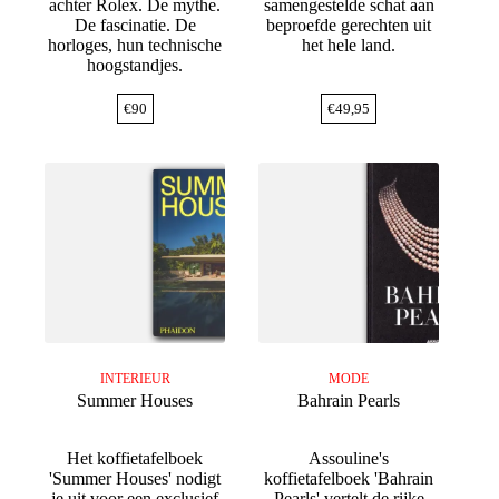
achter Rolex. De mythe.
samengestelde schat aan
De fascinatie. De
beproefde gerechten uit
horloges, hun technische
het hele land.
hoogstandjes.
€
90
€
49,95
INTERIEUR
MODE
Summer Houses
Bahrain Pearls
Het koffietafelboek
Assouline's
'Summer Houses' nodigt
koffietafelboek 'Bahrain
je uit voor een exclusief
Pearls' vertelt de rijke