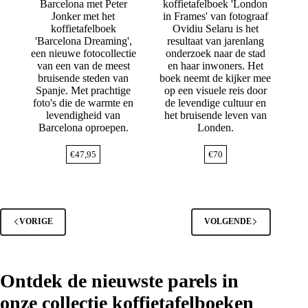
Barcelona met Peter
koffietafelboek 'London
Jonker met het
in Frames' van fotograaf
koffietafelboek
Ovidiu Selaru is het
'Barcelona Dreaming',
resultaat van jarenlang
een nieuwe fotocollectie
onderzoek naar de stad
van een van de meest
en haar inwoners. Het
bruisende steden van
boek neemt de kijker mee
Spanje. Met prachtige
op een visuele reis door
foto's die de warmte en
de levendige cultuur en
levendigheid van
het bruisende leven van
Barcelona oproepen.
Londen.
€
47,95
€
70
VORIGE
VOLGENDE
Ontdek de nieuwste parels in
onze collectie koffietafelboeken