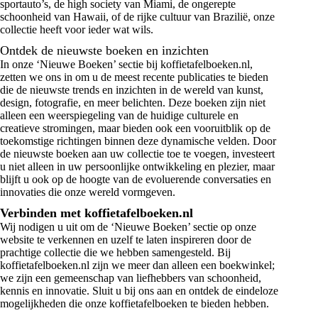
sportauto’s, de high society van Miami, de ongerepte
schoonheid van Hawaii, of de rijke cultuur van Brazilië, onze
collectie heeft voor ieder wat wils.
Ontdek de nieuwste boeken en inzichten
In onze ‘Nieuwe Boeken’ sectie bij koffietafelboeken.nl,
zetten we ons in om u de meest recente publicaties te bieden
die de nieuwste trends en inzichten in de wereld van kunst,
design, fotografie, en meer belichten. Deze boeken zijn niet
alleen een weerspiegeling van de huidige culturele en
creatieve stromingen, maar bieden ook een vooruitblik op de
toekomstige richtingen binnen deze dynamische velden. Door
de nieuwste boeken aan uw collectie toe te voegen, investeert
u niet alleen in uw persoonlijke ontwikkeling en plezier, maar
blijft u ook op de hoogte van de evoluerende conversaties en
innovaties die onze wereld vormgeven.
Verbinden met koffietafelboeken.nl
Wij nodigen u uit om de ‘Nieuwe Boeken’ sectie op onze
website te verkennen en uzelf te laten inspireren door de
prachtige collectie die we hebben samengesteld. Bij
koffietafelboeken.nl zijn we meer dan alleen een boekwinkel;
we zijn een gemeenschap van liefhebbers van schoonheid,
kennis en innovatie. Sluit u bij ons aan en ontdek de eindeloze
mogelijkheden die onze koffietafelboeken te bieden hebben.