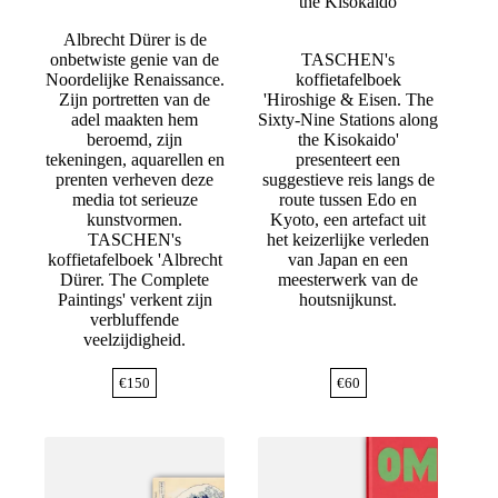
the Kisokaido
Albrecht Dürer is de
onbetwiste genie van de
TASCHEN's
Noordelijke Renaissance.
koffietafelboek
Zijn portretten van de
'Hiroshige & Eisen. The
adel maakten hem
Sixty-Nine Stations along
beroemd, zijn
the Kisokaido'
tekeningen, aquarellen en
presenteert een
prenten verheven deze
suggestieve reis langs de
media tot serieuze
route tussen Edo en
kunstvormen.
Kyoto, een artefact uit
TASCHEN's
het keizerlijke verleden
koffietafelboek 'Albrecht
van Japan en een
Dürer. The Complete
meesterwerk van de
Paintings' verkent zijn
houtsnijkunst.
verbluffende
veelzijdigheid.
€
150
€
60