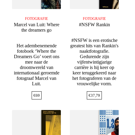
FOTOGRAFIE
FOTOGRAFIE
Marcel van Luit: Where
#NSFW Rankin
the dreamers go
#NSFW is een erotische
Het adembenemende
greatest hits van Rankin's
fotoboek ‘Where the
naaktfotografie.
Dreamers Go’ voert ons
Gedurende zijn
mee naar de
vijfentwintigjarige
droomwereld van
carrière is hij keer op
internationaal geroemde
keer teruggekeerd naar
fotograaf Marcel van
het fotograferen van de
Luit.
vrouwelijke vorm.
€
69
€
37,79