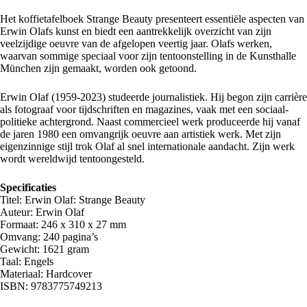
Het koffietafelboek Strange Beauty presenteert essentiële aspecten van
Erwin Olafs kunst en biedt een aantrekkelijk overzicht van zijn
veelzijdige oeuvre van de afgelopen veertig jaar. Olafs werken,
waarvan sommige speciaal voor zijn tentoonstelling in de Kunsthalle
München zijn gemaakt, worden ook getoond.
Erwin Olaf (1959-2023) studeerde journalistiek. Hij begon zijn carrière
als fotograaf voor tijdschriften en magazines, vaak met een sociaal-
politieke achtergrond. Naast commercieel werk produceerde hij vanaf
de jaren 1980 een omvangrijk oeuvre aan artistiek werk. Met zijn
eigenzinnige stijl trok Olaf al snel internationale aandacht. Zijn werk
wordt wereldwijd tentoongesteld.
Specificaties
Titel: Erwin Olaf: Strange Beauty
Auteur: Erwin Olaf
Formaat: 246 x 310 x 27 mm
Omvang: 240 pagina’s
Gewicht: 1621 gram
Taal: Engels
Materiaal: Hardcover
ISBN: 9783775749213