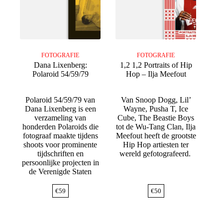
FOTOGRAFIE
FOTOGRAFIE
Dana Lixenberg:
1,2 1,2 Portraits of Hip
Polaroid 54/59/79
Hop – Ilja Meefout
Polaroid 54/59/79 van
Van Snoop Dogg, Lil’
Dana Lixenberg is een
Wayne, Pusha T, Ice
verzameling van
Cube, The Beastie Boys
honderden Polaroids die
tot de Wu-Tang Clan, Ilja
fotograaf maakte tijdens
Meefout heeft de grootste
shoots voor prominente
Hip Hop artiesten ter
tijdschriften en
wereld gefotografeerd.
persoonlijke projecten in
de Verenigde Staten
€
59
€
50