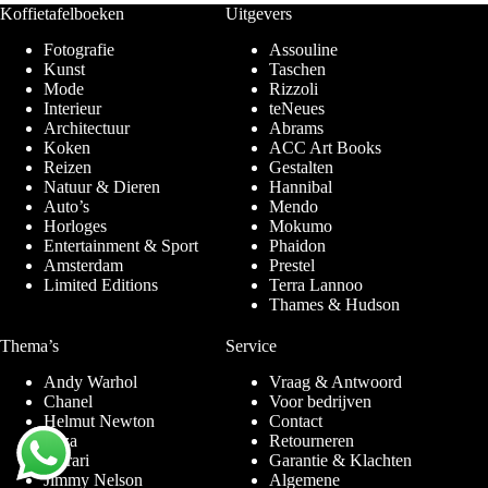
Koffietafelboeken
Uitgevers
Fotografie
Assouline
Kunst
Taschen
Mode
Rizzoli
Interieur
teNeues
Architectuur
Abrams
Koken
ACC Art Books
Reizen
Gestalten
Natuur & Dieren
Hannibal
Auto’s
Mendo
Horloges
Mokumo
Entertainment & Sport
Phaidon
Amsterdam
Prestel
Limited Editions
Terra Lannoo
Thames & Hudson
Thema’s
Service
Andy Warhol
Vraag & Antwoord
Chanel
Voor bedrijven
Helmut Newton
Contact
Ibiza
Retourneren
Ferrari
Garantie & Klachten
Jimmy Nelson
Algemene