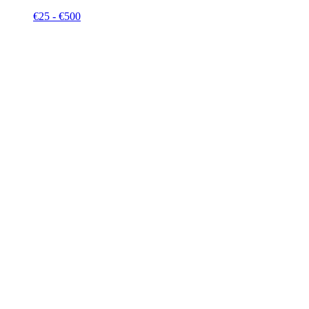
Prijsklasse:
€
25
-
€
500
€25
tot
€500