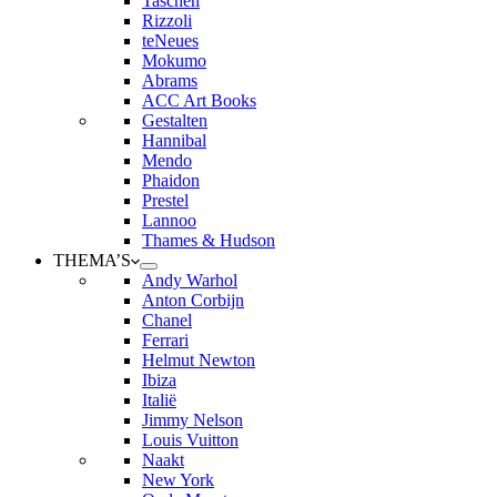
Taschen
Rizzoli
teNeues
Mokumo
Abrams
ACC Art Books
Gestalten
Hannibal
Mendo
Phaidon
Prestel
Lannoo
Thames & Hudson
THEMA’S
Andy Warhol
Anton Corbijn
Chanel
Ferrari
Helmut Newton
Ibiza
Italië
Jimmy Nelson
Louis Vuitton
Naakt
New York