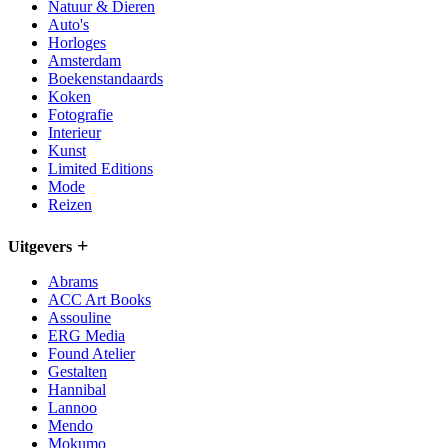
Natuur & Dieren
Auto's
Horloges
Amsterdam
Boekenstandaards
Koken
Fotografie
Interieur
Kunst
Limited Editions
Mode
Reizen
Uitgevers
Abrams
ACC Art Books
Assouline
ERG Media
Found Atelier
Gestalten
Hannibal
Lannoo
Mendo
Mokumo