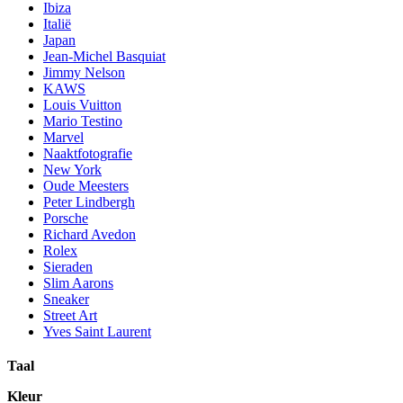
Ibiza
Italië
Japan
Jean-Michel Basquiat
Jimmy Nelson
KAWS
Louis Vuitton
Mario Testino
Marvel
Naaktfotografie
New York
Oude Meesters
Peter Lindbergh
Porsche
Richard Avedon
Rolex
Sieraden
Slim Aarons
Sneaker
Street Art
Yves Saint Laurent
Taal
Kleur