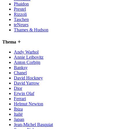
Phaidon
Prestel
Rizzoli
Taschen
teNeues
Thames & Hudson
Thema
Andy Warhol
Annie Leibovitz
Anton Corbijn
Banksy
Chanel
David Hockney
David Yarrow
Dior
Erwin Olaf
Ferrari
Helmut Newton
Ibiza
Italië
Japan
Jean-Michel Basquiat