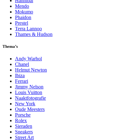
Hannibal
Mendo
Mokumo
Phaidon
Prestel
Terra Lannoo
Thames & Hudson
Thema’s
Andy Warhol
Chanel
Helmut Newton
Ibiza
Ferrari
Jimmy Nelson
Louis Vuitton
Naaktfotografie
New York
Oude Meesters
Porsche
Rolex
Sieraden
Sneakers
Street Art