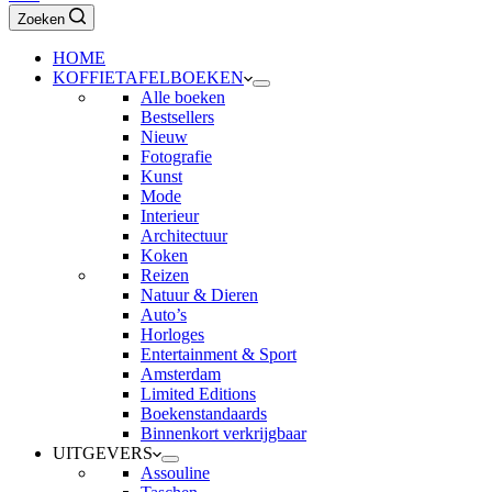
Zoeken
HOME
KOFFIETAFELBOEKEN
Alle boeken
Bestsellers
Nieuw
Fotografie
Kunst
Mode
Interieur
Architectuur
Koken
Reizen
Natuur & Dieren
Auto’s
Horloges
Entertainment & Sport
Amsterdam
Limited Editions
Boekenstandaards
Binnenkort verkrijgbaar
UITGEVERS
Assouline