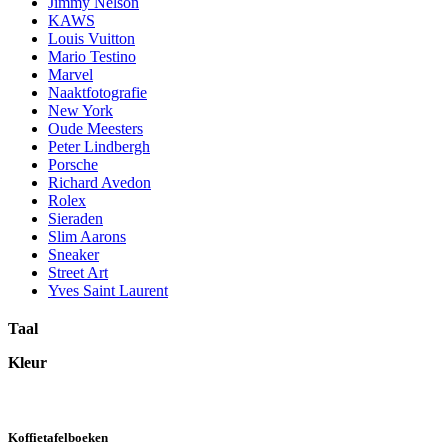
Jimmy Nelson
KAWS
Louis Vuitton
Mario Testino
Marvel
Naaktfotografie
New York
Oude Meesters
Peter Lindbergh
Porsche
Richard Avedon
Rolex
Sieraden
Slim Aarons
Sneaker
Street Art
Yves Saint Laurent
Taal
Kleur
Koffietafelboeken