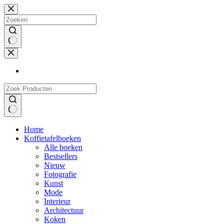
Doorgaan
naar
artikel
Geen
resultaten
Geen
Home
resultaten
Koffietafelboeken
Alle boeken
Bestsellers
Nieuw
Fotografie
Kunst
Mode
Interieur
Architectuur
Koken