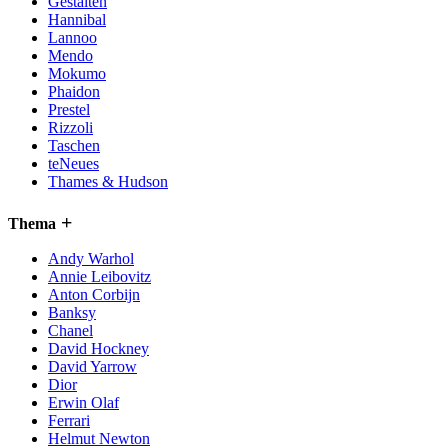
Gestalten
Hannibal
Lannoo
Mendo
Mokumo
Phaidon
Prestel
Rizzoli
Taschen
teNeues
Thames & Hudson
Thema
Andy Warhol
Annie Leibovitz
Anton Corbijn
Banksy
Chanel
David Hockney
David Yarrow
Dior
Erwin Olaf
Ferrari
Helmut Newton