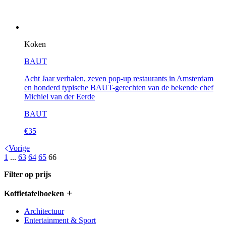
Koken
BAUT
Acht Jaar verhalen, zeven pop-up restaurants in Amsterdam
en honderd typische BAUT-gerechten van de bekende chef
Michiel van der Eerde
BAUT
€
35
Vorige
1
...
63
64
65
66
Filter op prijs
Koffietafelboeken
Architectuur
Entertainment & Sport