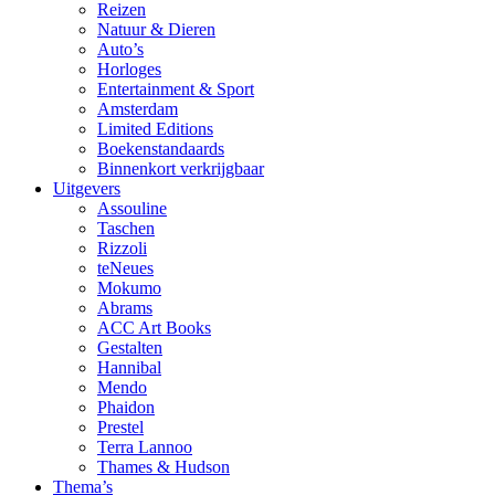
Reizen
Natuur & Dieren
Auto’s
Horloges
Entertainment & Sport
Amsterdam
Limited Editions
Boekenstandaards
Binnenkort verkrijgbaar
Uitgevers
Assouline
Taschen
Rizzoli
teNeues
Mokumo
Abrams
ACC Art Books
Gestalten
Hannibal
Mendo
Phaidon
Prestel
Terra Lannoo
Thames & Hudson
Thema’s