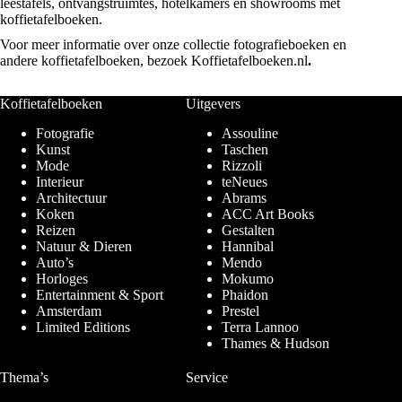
leestafels, ontvangstruimtes, hotelkamers en showrooms met
koffietafelboeken.
Voor meer informatie over onze collectie fotografieboeken en
andere koffietafelboeken, bezoek
Koffietafelboeken.nl
.
Koffietafelboeken
Uitgevers
Fotografie
Assouline
Kunst
Taschen
Mode
Rizzoli
Interieur
teNeues
Architectuur
Abrams
Koken
ACC Art Books
Reizen
Gestalten
Natuur & Dieren
Hannibal
Auto’s
Mendo
Horloges
Mokumo
Entertainment & Sport
Phaidon
Amsterdam
Prestel
Limited Editions
Terra Lannoo
Thames & Hudson
Thema’s
Service