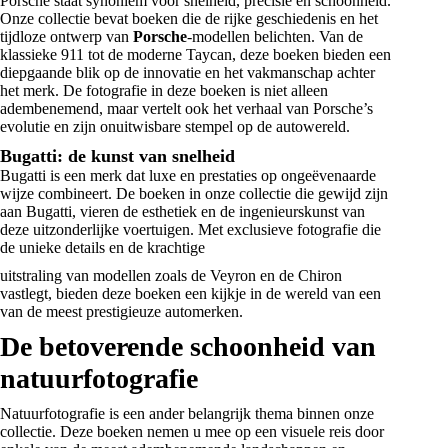
Porsche staat synoniem voor snelheid, precisie en schoonheid.
Onze collectie bevat boeken die de rijke geschiedenis en het
tijdloze ontwerp van
Porsche
-modellen belichten. Van de
klassieke 911 tot de moderne Taycan, deze boeken bieden een
diepgaande blik op de innovatie en het vakmanschap achter
het merk. De fotografie in deze boeken is niet alleen
adembenemend, maar vertelt ook het verhaal van Porsche’s
evolutie en zijn onuitwisbare stempel op de autowereld.
Bugatti: de kunst van snelheid
Bugatti is een merk dat luxe en prestaties op ongeëvenaarde
wijze combineert. De boeken in onze collectie die gewijd zijn
aan
Bugatti
, vieren de esthetiek en de ingenieurskunst van
deze uitzonderlijke voertuigen. Met exclusieve fotografie die
de unieke details en de krachtige
uitstraling van modellen zoals de Veyron en de Chiron
vastlegt, bieden deze boeken een kijkje in de wereld van een
van de meest prestigieuze automerken.
De betoverende schoonheid van
natuurfotografie
Natuurfotografie is een ander belangrijk thema binnen onze
collectie. Deze boeken nemen u mee op een visuele reis door