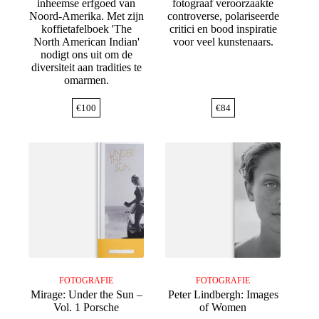
inheemse erfgoed van
fotograaf veroorzaakte
Noord-Amerika. Met zijn
controverse, polariseerde
koffietafelboek 'The
critici en bood inspiratie
North American Indian'
voor veel kunstenaars.
nodigt ons uit om de
diversiteit aan tradities te
omarmen.
€
100
€
84
FOTOGRAFIE
FOTOGRAFIE
Mirage: Under the Sun –
Peter Lindbergh: Images
Vol. 1 Porsche
of Women