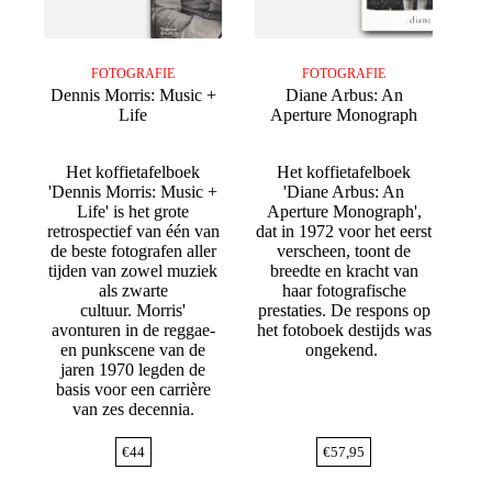
FOTOGRAFIE
FOTOGRAFIE
Dennis Morris: Music +
Diane Arbus: An
Life
Aperture Monograph
Het koffietafelboek
Het koffietafelboek
'Dennis Morris: Music +
'Diane Arbus: An
Life' is het grote
Aperture Monograph',
retrospectief van één van
dat in 1972 voor het eerst
de beste fotografen aller
verscheen, toont de
tijden van zowel muziek
breedte en kracht van
als zwarte
haar fotografische
cultuur. Morris'
prestaties. De respons op
avonturen in de reggae-
het fotoboek destijds was
en punkscene van de
ongekend.
jaren 1970 legden de
basis voor een carrière
van zes decennia.
€
44
€
57,95