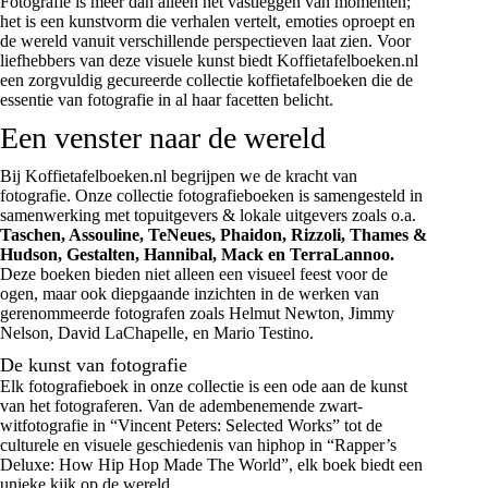
Fotografie is meer dan alleen het vastleggen van momenten;
het is een kunstvorm die verhalen vertelt, emoties oproept en
de wereld vanuit verschillende perspectieven laat zien. Voor
liefhebbers van deze visuele kunst biedt Koffietafelboeken.nl
een zorgvuldig gecureerde collectie koffietafelboeken die de
essentie van fotografie in al haar facetten belicht.
Een venster naar de wereld
Bij Koffietafelboeken.nl begrijpen we de kracht van
fotografie. Onze collectie fotografieboeken is samengesteld in
samenwerking met topuitgevers & lokale uitgevers zoals o.a.
Taschen
,
Assouline
,
TeNeues
,
Phaidon
,
Rizzoli
,
Thames &
Hudson
,
Gestalten, Hannibal, Mack en TerraLannoo.
Deze boeken bieden niet alleen een visueel feest voor de
ogen, maar ook diepgaande inzichten in de werken van
gerenommeerde fotografen zoals Helmut Newton, Jimmy
Nelson, David LaChapelle, en Mario Testino.
De kunst van fotografie
Elk fotografieboek in onze collectie is een ode aan de kunst
van het fotograferen. Van de adembenemende zwart-
witfotografie in “Vincent Peters: Selected Works” tot de
culturele en visuele geschiedenis van hiphop in “Rapper’s
Deluxe: How Hip Hop Made The World”, elk boek biedt een
unieke kijk op de wereld.