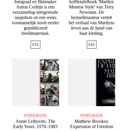
fotograaf en filmmaker
koffietafelboek 'Marilyn
Anton Corbijn is een
Monroe Style' van Terry
verzameling intrigerende
Newman. De
snapshots en een reeks
bestsellerauteur vertelt
voornamelijk nooit eerder
het verhaal van Marilyns
gepubliceerd
leven aan de hand van
beeldmateriaal.
haar kleding.
€
55
€
45
FOTOGRAFIE
FOTOGRAFIE
Annie Leibovitz. The
Matthew Brookes:
Early Years. 1970–1983
Expression of Freedom