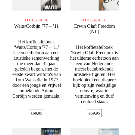
FOTOGRAFIE
FOTOGRAFIE
Waits/Corbijn ’77 – ’11
Erwin Olaf: Freedom
(NL)
Het koffietafelboek
'Waits/Corbijn '77 – '11'
Het koffietafelboek
is een eerbetoon aan een
'Erwin Olaf: Freedom' is
artistieke samenwerking
het ultieme eerbetoon aan
die meer dan 35 jaar
een van Nederlands
geleden begon, met de
meest baanbrekende
eerste zwart-witfoto's van
artistieke figuren. Het
Tom Waits die in 1977
boek biedt een diepere
door een jonge en vrijwel
kijk op zijn veelzijdige
onbekende Anton
oeuvre, waarin
Corbijn werden gemaakt.
vernieuwing en durf
centraal staan.
€
69,95
€
69,95