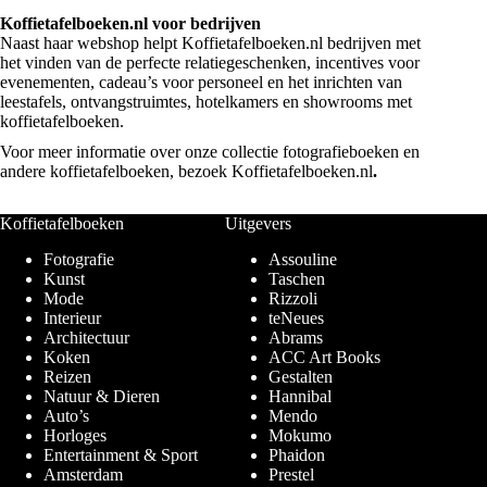
Koffietafelboeken.nl voor bedrijven
Naast haar webshop helpt Koffietafelboeken.nl bedrijven met
het vinden van de perfecte relatiegeschenken, incentives voor
evenementen, cadeau’s voor personeel en het inrichten van
leestafels, ontvangstruimtes, hotelkamers en showrooms met
koffietafelboeken.
Voor meer informatie over onze collectie fotografieboeken en
andere koffietafelboeken, bezoek
Koffietafelboeken.nl
.
Koffietafelboeken
Uitgevers
Fotografie
Assouline
Kunst
Taschen
Mode
Rizzoli
Interieur
teNeues
Architectuur
Abrams
Koken
ACC Art Books
Reizen
Gestalten
Natuur & Dieren
Hannibal
Auto’s
Mendo
Horloges
Mokumo
Entertainment & Sport
Phaidon
Amsterdam
Prestel