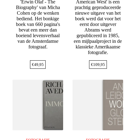
'Erwin Olaf - The
American West' is een
Biography' van Micha
prachtig geproduceerde
Cohen op de wenken
nieuwe uitgave van het
bediend. Het bonkige
boek werd dat voor het
boek van 660 pagina's
eerst door uitgever
bevat een meer dan
Abrams werd
boeiend levensverhaal
gepubliceerd in 1985,
van de Amsterdamse
een mijlpaalproject in de
fotograaf.
klassieke Amerikaanse
fotografie.
€
49,95
€
109,95