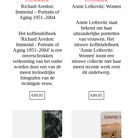
FOTOGRAFIE
FOTOGRAFIE
Richard Avedon:
Annie Leibovitz: Women
Immortal – Portraits of
Aging 1951–2004
Annie Leibovitz staat
bekend om haar
Het koffietafelboek
uitzonderlijke portretten
'Richard Avedon:
van vrouwen. Het
Immortal - Portraits of
nieuwe koffietafelboek
Aging 1951–2004' is een
'Annie Leibovitz:
onverschrokken
Women' toont een
verkenning van het ouder
nieuwe collectie met haar
worden door een van de
meest recente werk over
meest invloedrijke
dit onderwerp.
fotografen van de
twintigste eeuw.
€
69,95
€
89,95