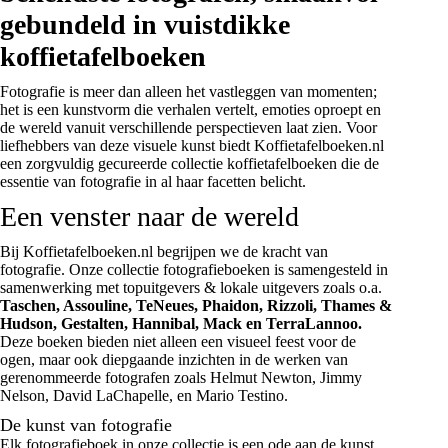
gebundeld in vuistdikke
koffietafelboeken
Fotografie is meer dan alleen het vastleggen van momenten;
het is een kunstvorm die verhalen vertelt, emoties oproept en
de wereld vanuit verschillende perspectieven laat zien. Voor
liefhebbers van deze visuele kunst biedt Koffietafelboeken.nl
een zorgvuldig gecureerde collectie koffietafelboeken die de
essentie van fotografie in al haar facetten belicht.
Een venster naar de wereld
Bij Koffietafelboeken.nl begrijpen we de kracht van
fotografie. Onze collectie fotografieboeken is samengesteld in
samenwerking met topuitgevers & lokale uitgevers zoals o.a.
Taschen
,
Assouline
,
TeNeues
,
Phaidon
,
Rizzoli
,
Thames &
Hudson
,
Gestalten, Hannibal, Mack en TerraLannoo.
Deze boeken bieden niet alleen een visueel feest voor de
ogen, maar ook diepgaande inzichten in de werken van
gerenommeerde fotografen zoals Helmut Newton, Jimmy
Nelson, David LaChapelle, en Mario Testino.
De kunst van fotografie
Elk fotografieboek in onze collectie is een ode aan de kunst