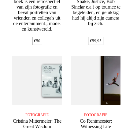
boek is een retrospectief
Snake, Justice, Bob
van zijn fotografie en
Sinclar e.a.) op tournee te
bevat portretten van
begeleiden, en gelukkig
vrienden en collega's uit
had hij altijd zijn camera
de entertainment-, mode-
bij zich.
en kunstwereld.
€
50
€
59,95
FOTOGRAFIE
FOTOGRAFIE
Cristina Mittermeier: The
Co Rentmeester:
Great Wisdom
Witnessing Life