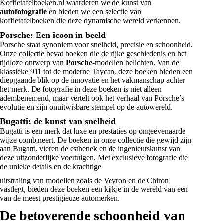
Koffietafelboeken.nl waarderen we de kunst van
autofotografie
en bieden we een selectie van
koffietafelboeken die deze dynamische wereld verkennen.
Porsche: Een icoon in beeld
Porsche staat synoniem voor snelheid, precisie en schoonheid.
Onze collectie bevat boeken die de rijke geschiedenis en het
tijdloze ontwerp van
Porsche
-modellen belichten. Van de
klassieke 911 tot de moderne Taycan, deze boeken bieden een
diepgaande blik op de innovatie en het vakmanschap achter
het merk. De fotografie in deze boeken is niet alleen
adembenemend, maar vertelt ook het verhaal van Porsche’s
evolutie en zijn onuitwisbare stempel op de autowereld.
Bugatti: de kunst van snelheid
Bugatti is een merk dat luxe en prestaties op ongeëvenaarde
wijze combineert. De boeken in onze collectie die gewijd zijn
aan
Bugatti
, vieren de esthetiek en de ingenieurskunst van
deze uitzonderlijke voertuigen. Met exclusieve fotografie die
de unieke details en de krachtige
uitstraling van modellen zoals de Veyron en de Chiron
vastlegt, bieden deze boeken een kijkje in de wereld van een
van de meest prestigieuze automerken.
De betoverende schoonheid van