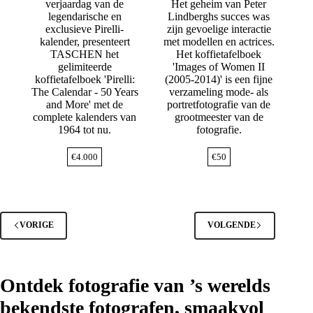
verjaardag van de
Het geheim van Peter
legendarische en
Lindberghs succes was
exclusieve Pirelli-
zijn gevoelige interactie
kalender, presenteert
met modellen en actrices.
TASCHEN het
Het koffietafelboek
gelimiteerde
'Images of Women II
koffietafelboek 'Pirelli:
(2005-2014)' is een fijne
The Calendar - 50 Years
verzameling mode- als
and More' met de
portretfotografie van de
complete kalenders van
grootmeester van de
1964 tot nu.
fotografie.
€
4.000
€
50
VORIGE
VOLGENDE
Ontdek fotografie van ’s werelds
bekendste fotografen, smaakvol