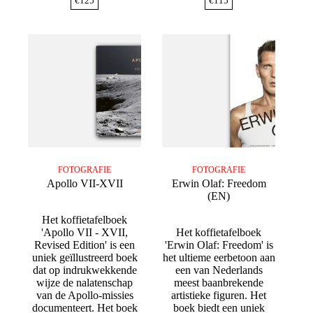
€
125
€
115
FOTOGRAFIE
FOTOGRAFIE
Apollo VII-XVII
Erwin Olaf: Freedom
(EN)
Het koffietafelboek
'Apollo VII - XVII,
Het koffietafelboek
Revised Edition' is een
'Erwin Olaf: Freedom' is
uniek geïllustreerd boek
het ultieme eerbetoon aan
dat op indrukwekkende
een van Nederlands
wijze de nalatenschap
meest baanbrekende
van de Apollo-missies
artistieke figuren. Het
documenteert. Het boek
boek biedt een uniek