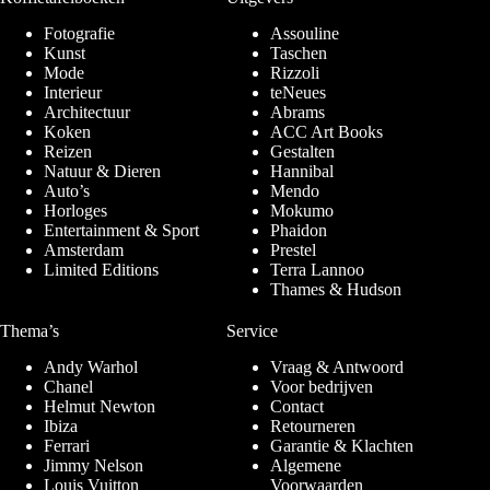
Fotografie
Assouline
Kunst
Taschen
Mode
Rizzoli
Interieur
teNeues
Architectuur
Abrams
Koken
ACC Art Books
Reizen
Gestalten
Natuur & Dieren
Hannibal
Auto’s
Mendo
Horloges
Mokumo
Entertainment & Sport
Phaidon
Amsterdam
Prestel
Limited Editions
Terra Lannoo
Thames & Hudson
Thema’s
Service
Andy Warhol
Vraag & Antwoord
Chanel
Voor bedrijven
Helmut Newton
Contact
Ibiza
Retourneren
Ferrari
Garantie & Klachten
Jimmy Nelson
Algemene
Louis Vuitton
Voorwaarden