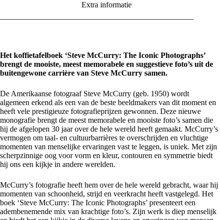
Extra informatie
Het koffietafelboek ‘Steve McCurry: The Iconic Photographs’
brengt de mooiste, meest memorabele en suggestieve foto’s uit de
buitengewone carrière van Steve McCurry samen.
De Amerikaanse fotograaf Steve McCurry (geb. 1950) wordt
algemeen erkend als een van de beste beeldmakers van dit moment en
heeft vele prestigieuze fotografieprijzen gewonnen. Deze nieuwe
monografie brengt de meest memorabele en mooiste foto’s samen die
hij de afgelopen 30 jaar over de hele wereld heeft gemaakt. McCurry’s
vermogen om taal- en cultuurbarrières te overschrijden en vluchtige
momenten van menselijke ervaringen vast te leggen, is uniek. Met zijn
scherpzinnige oog voor vorm en kleur, contouren en symmetrie biedt
hij ons een kijkje in andere werelden.
McCurry’s fotografie heeft hem over de hele wereld gebracht, waar hij
momenten van schoonheid, strijd en veerkracht heeft vastgelegd. Het
boek ‘Steve McCurry: The Iconic Photographs’ presenteert een
adembenemende mix van krachtige foto’s. Zijn werk is diep menselijk