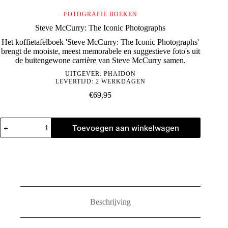
FOTOGRAFIE BOEKEN
Steve McCurry: The Iconic Photographs
Het koffietafelboek 'Steve McCurry: The Iconic Photographs'
brengt de mooiste, meest memorabele en suggestieve foto's uit
de buitengewone carrière van Steve McCurry samen.
UITGEVER:
PHAIDON
LEVERTIJD: 2 WERKDAGEN
€
69,95
Steve
Toevoegen aan winkelwagen
McCurry:
The
Iconic
Photographs
aantal
Beschrijving