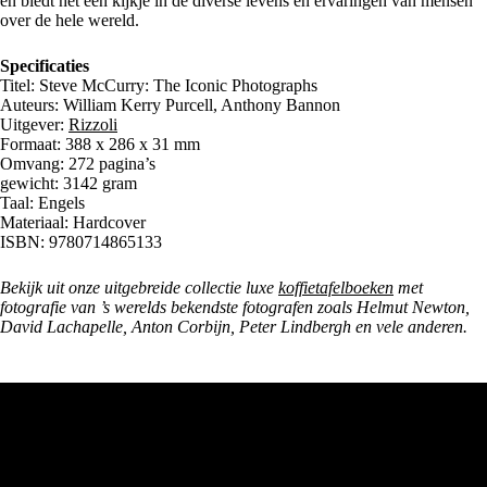
en biedt het een kijkje in de diverse levens en ervaringen van mensen
over de hele wereld.
Specificaties
Titel: Steve McCurry: The Iconic Photographs
Auteurs: William Kerry Purcell, Anthony Bannon
Uitgever:
Rizzoli
Formaat: 388 x 286 x 31 mm
Omvang: 272 pagina’s
gewicht: 3142 gram
Taal: Engels
Materiaal: Hardcover
ISBN: 9780714865133
Bekijk uit onze uitgebreide collectie luxe
koffietafelboeken
met
fotografie van ’s werelds bekendste fotografen zoals Helmut Newton,
David Lachapelle, Anton Corbijn, Peter Lindbergh en vele anderen.