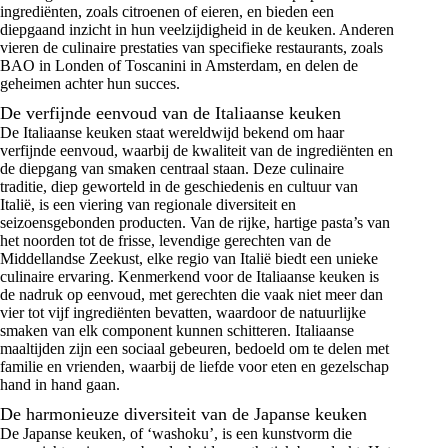
ingrediënten, zoals citroenen of eieren, en bieden een
diepgaand inzicht in hun veelzijdigheid in de keuken. Anderen
vieren de culinaire prestaties van specifieke restaurants, zoals
BAO in Londen of Toscanini in Amsterdam, en delen de
geheimen achter hun succes.
De verfijnde eenvoud van de Italiaanse keuken
De Italiaanse keuken staat wereldwijd bekend om haar
verfijnde eenvoud, waarbij de kwaliteit van de ingrediënten en
de diepgang van smaken centraal staan. Deze culinaire
traditie, diep geworteld in de geschiedenis en cultuur van
Italië, is een viering van regionale diversiteit en
seizoensgebonden producten. Van de rijke, hartige pasta’s van
het noorden tot de frisse, levendige gerechten van de
Middellandse Zeekust, elke regio van Italië biedt een unieke
culinaire ervaring. Kenmerkend voor de Italiaanse keuken is
de nadruk op eenvoud, met gerechten die vaak niet meer dan
vier tot vijf ingrediënten bevatten, waardoor de natuurlijke
smaken van elk component kunnen schitteren. Italiaanse
maaltijden zijn een sociaal gebeuren, bedoeld om te delen met
familie en vrienden, waarbij de liefde voor eten en gezelschap
hand in hand gaan.
De harmonieuze diversiteit van de Japanse keuken
De Japanse keuken, of ‘washoku’, is een kunstvorm die