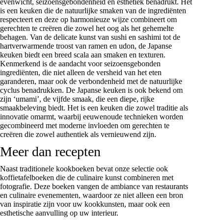
evenwicht, seizoensgebondenheid en esthetiek benadrukt. Het
is een keuken die de natuurlijke smaken van de ingrediënten
respecteert en deze op harmonieuze wijze combineert om
gerechten te creëren die zowel het oog als het gehemelte
behagen. Van de delicate kunst van sushi en sashimi tot de
hartverwarmende troost van ramen en udon, de Japanse
keuken biedt een breed scala aan smaken en texturen.
Kenmerkend is de aandacht voor seizoensgebonden
ingrediënten, die niet alleen de versheid van het eten
garanderen, maar ook de verbondenheid met de natuurlijke
cyclus benadrukken. De Japanse keuken is ook bekend om
zijn ‘umami’, de vijfde smaak, die een diepe, rijke
smaakbeleving biedt. Het is een keuken die zowel traditie als
innovatie omarmt, waarbij eeuwenoude technieken worden
gecombineerd met moderne invloeden om gerechten te
creëren die zowel authentiek als vernieuwend zijn.
Meer dan recepten
Naast traditionele
kookboeken
bevat onze selectie ook
koffietafelboeken die de culinaire kunst combineren met
fotografie. Deze boeken vangen de ambiance van restaurants
en culinaire evenementen, waardoor ze niet alleen een bron
van inspiratie zijn voor uw kookkunsten, maar ook een
esthetische aanvulling op uw interieur.