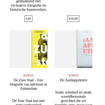
geïllustreerd met
exclusieve fotografie en
historische kunstwerken.
€
40
€
39,99
KOKEN
KOKEN
De Zure Stad – Een
De Aardappeleters
biografie van tafelzuur in
Amsterdam
Sushi, schnitzel en steak;
wereldberoemde
De Zure Stad laat met
gerechten die we
ruim vierhonderd
dagelijks eten, maar waar