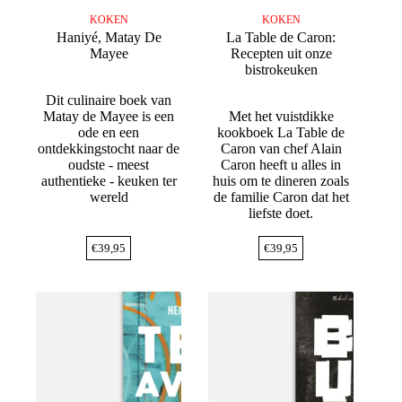
KOKEN
KOKEN
Haniyé, Matay De
La Table de Caron:
Mayee
Recepten uit onze
bistrokeuken
Dit culinaire boek van
Matay de Mayee is een
Met het vuistdikke
ode en een
kookboek La Table de
ontdekkingstocht naar de
Caron van chef Alain
oudste - meest
Caron heeft u alles in
authentieke - keuken ter
huis om te dineren zoals
wereld
de familie Caron dat het
liefste doet.
€
39,95
€
39,95