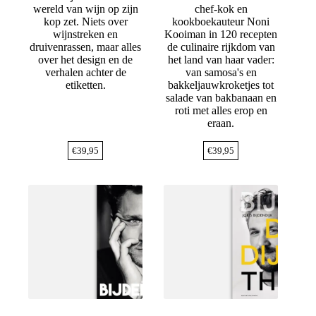
wereld van wijn op zijn
chef-kok en
kop zet. Niets over
kookboekauteur Noni
wijnstreken en
Kooiman in 120 recepten
druivenrassen, maar alles
de culinaire rijkdom van
over het design en de
het land van haar vader:
verhalen achter de
van samosa's en
etiketten.
bakkeljauwkroketjes tot
salade van bakbanaan en
roti met alles erop en
eraan.
€
39,95
€
39,95