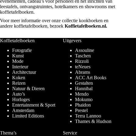
evenementen, cadeau’s voor personeel en het inrichten van
leestafels, ontvangstruimtes, hotelkamers en showrooms met
koffietafelboeken.
Voor meer informatie over onze collectie kookboeken en
andere koffietafelboeken, bezoek
Koffietafelboeken.nl
.
Koffietafelboeken
Uitgevers
Fotografie
Assouline
Kunst
Taschen
Mode
Rizzoli
Interieur
teNeues
Architectuur
Abrams
Koken
ACC Art Books
Reizen
Gestalten
Natuur & Dieren
Hannibal
Auto’s
Mendo
Horloges
Mokumo
Entertainment & Sport
Phaidon
Amsterdam
Prestel
Limited Editions
Terra Lannoo
Thames & Hudson
Thema’s
Service