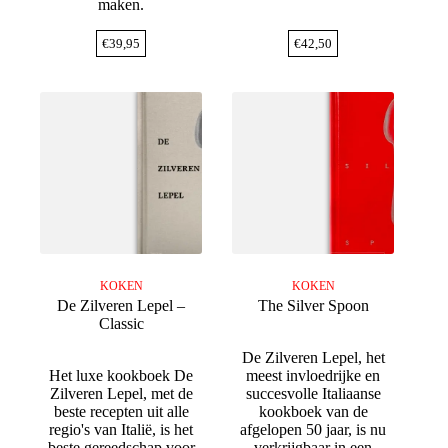
maken.
€
39,95
€
42,50
KOKEN
KOKEN
De Zilveren Lepel –
The Silver Spoon
Classic
De Zilveren Lepel, het
Het luxe kookboek De
meest invloedrijke en
Zilveren Lepel, met de
succesvolle Italiaanse
beste recepten uit alle
kookboek van de
regio's van Italië, is het
afgelopen 50 jaar, is nu
beste gereedschap voor
verkrijgbaar in een