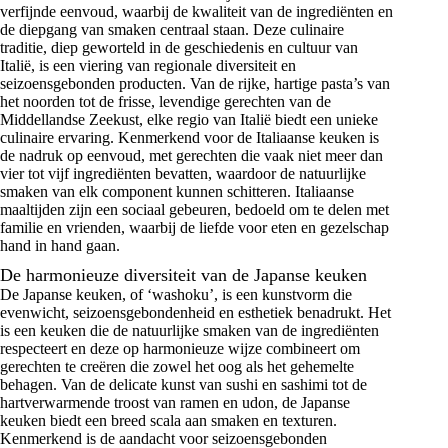
verfijnde eenvoud, waarbij de kwaliteit van de ingrediënten en
de diepgang van smaken centraal staan. Deze culinaire
traditie, diep geworteld in de geschiedenis en cultuur van
Italië, is een viering van regionale diversiteit en
seizoensgebonden producten. Van de rijke, hartige pasta’s van
het noorden tot de frisse, levendige gerechten van de
Middellandse Zeekust, elke regio van Italië biedt een unieke
culinaire ervaring. Kenmerkend voor de Italiaanse keuken is
de nadruk op eenvoud, met gerechten die vaak niet meer dan
vier tot vijf ingrediënten bevatten, waardoor de natuurlijke
smaken van elk component kunnen schitteren. Italiaanse
maaltijden zijn een sociaal gebeuren, bedoeld om te delen met
familie en vrienden, waarbij de liefde voor eten en gezelschap
hand in hand gaan.
De harmonieuze diversiteit van de Japanse keuken
De Japanse keuken, of ‘washoku’, is een kunstvorm die
evenwicht, seizoensgebondenheid en esthetiek benadrukt. Het
is een keuken die de natuurlijke smaken van de ingrediënten
respecteert en deze op harmonieuze wijze combineert om
gerechten te creëren die zowel het oog als het gehemelte
behagen. Van de delicate kunst van sushi en sashimi tot de
hartverwarmende troost van ramen en udon, de Japanse
keuken biedt een breed scala aan smaken en texturen.
Kenmerkend is de aandacht voor seizoensgebonden