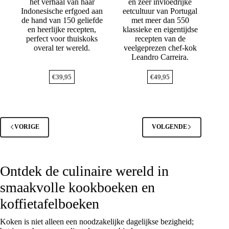
het verhaal van haar
en zeer invloedrijke
Indonesische erfgoed aan
eetcultuur van Portugal
de hand van 150 geliefde
met meer dan 550
en heerlijke recepten,
klassieke en eigentijdse
perfect voor thuiskoks
recepten van de
overal ter wereld.
veelgeprezen chef-kok
Leandro Carreira.
€
39,95
€
49,95
VORIGE
VOLGENDE
Ontdek de culinaire wereld in
smaakvolle kookboeken en
koffietafelboeken
Koken is niet alleen een noodzakelijke dagelijkse bezigheid;