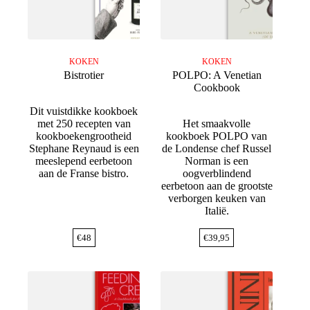
KOKEN
KOKEN
Bistrotier
POLPO: A Venetian
Cookbook
Dit vuistdikke kookboek
met 250 recepten van
Het smaakvolle
kookboekengrootheid
kookboek POLPO van
Stephane Reynaud is een
de Londense chef Russel
meeslepend eerbetoon
Norman is een
aan de Franse bistro.
oogverblindend
eerbetoon aan de grootste
verborgen keuken van
Italië.
€
48
€
39,95