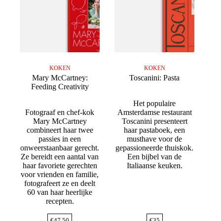
KOKEN
KOKEN
Mary McCartney:
Toscanini: Pasta
Feeding Creativity
Het populaire
Fotograaf en chef-kok
Amsterdamse restaurant
Mary McCartney
Toscanini presenteert
combineert haar twee
haar pastaboek, een
passies in een
musthave voor de
onweerstaanbaar gerecht.
gepassioneerde thuiskok.
Ze bereidt een aantal van
Een bijbel van de
haar favoriete gerechten
Italiaanse keuken.
voor vrienden en familie,
fotografeert ze en deelt
60 van haar heerlijke
recepten.
€
47,50
€
35