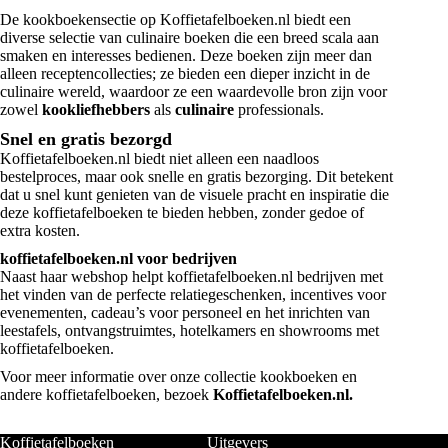
De kookboekensectie op Koffietafelboeken.nl biedt een
diverse selectie van culinaire boeken die een breed scala aan
smaken en interesses bedienen. Deze boeken zijn meer dan
alleen receptencollecties; ze bieden een dieper inzicht in de
culinaire wereld, waardoor ze een waardevolle bron zijn voor
zowel
kookliefhebbers
als
culinaire
professionals.
Snel en gratis bezorgd
Koffietafelboeken.nl biedt niet alleen een naadloos
bestelproces, maar ook snelle en gratis bezorging. Dit betekent
dat u snel kunt genieten van de visuele pracht en inspiratie die
deze koffietafelboeken te bieden hebben, zonder gedoe of
extra kosten.
koffietafelboeken.nl voor bedrijven
Naast haar webshop helpt koffietafelboeken.nl bedrijven met
het vinden van de perfecte relatiegeschenken, incentives voor
evenementen, cadeau’s voor personeel en het inrichten van
leestafels, ontvangstruimtes, hotelkamers en showrooms met
koffietafelboeken.
Voor meer informatie over onze collectie kookboeken en
andere koffietafelboeken, bezoek
Koffietafelboeken.nl
.
Koffietafelboeken
Uitgevers