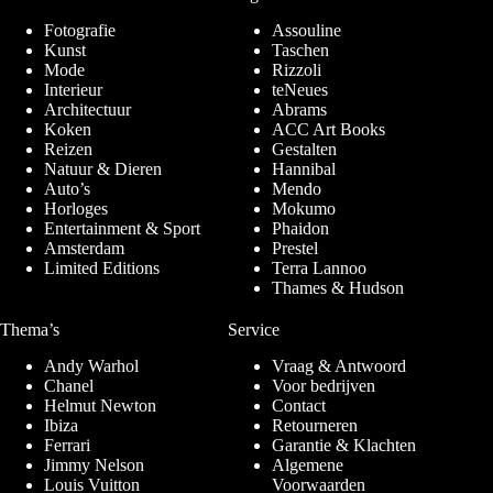
Fotografie
Assouline
Kunst
Taschen
Mode
Rizzoli
Interieur
teNeues
Architectuur
Abrams
Koken
ACC Art Books
Reizen
Gestalten
Natuur & Dieren
Hannibal
Auto’s
Mendo
Horloges
Mokumo
Entertainment & Sport
Phaidon
Amsterdam
Prestel
Limited Editions
Terra Lannoo
Thames & Hudson
Thema’s
Service
Andy Warhol
Vraag & Antwoord
Chanel
Voor bedrijven
Helmut Newton
Contact
Ibiza
Retourneren
Ferrari
Garantie & Klachten
Jimmy Nelson
Algemene
Louis Vuitton
Voorwaarden