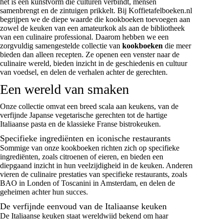
het is een kunstvorm die culturen verbindt, mensen
samenbrengt en de zintuigen prikkelt. Bij Koffietafelboeken.nl
begrijpen we de diepe waarde die kookboeken toevoegen aan
zowel de keuken van een amateurkok als aan de bibliotheek
van een culinaire professional. Daarom hebben we een
zorgvuldig samengestelde collectie van
kookboeken
die meer
bieden dan alleen recepten. Ze openen een venster naar de
culinaire wereld, bieden inzicht in de geschiedenis en cultuur
van voedsel, en delen de verhalen achter de gerechten.
Een wereld van smaken
Onze collectie omvat een breed scala aan keukens, van de
verfijnde Japanse vegetarische gerechten tot de hartige
Italiaanse pasta en de klassieke Franse bistrokeuken.
Specifieke ingrediënten en iconische restaurants
Sommige van onze kookboeken richten zich op specifieke
ingrediënten, zoals citroenen of eieren, en bieden een
diepgaand inzicht in hun veelzijdigheid in de keuken. Anderen
vieren de culinaire prestaties van specifieke restaurants, zoals
BAO in Londen of Toscanini in Amsterdam, en delen de
geheimen achter hun succes.
De verfijnde eenvoud van de Italiaanse keuken
De Italiaanse keuken staat wereldwijd bekend om haar