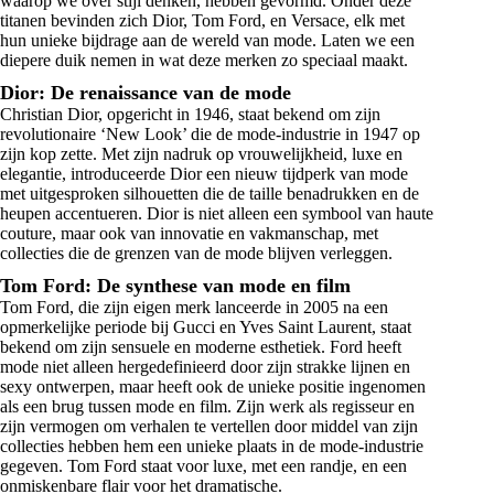
waarop we over stijl denken, hebben gevormd. Onder deze
titanen bevinden zich Dior, Tom Ford, en Versace, elk met
hun unieke bijdrage aan de wereld van mode. Laten we een
diepere duik nemen in wat deze merken zo speciaal maakt.
Dior: De renaissance van de mode
Christian Dior, opgericht in 1946, staat bekend om zijn
revolutionaire ‘New Look’ die de mode-industrie in 1947 op
zijn kop zette. Met zijn nadruk op vrouwelijkheid, luxe en
elegantie, introduceerde Dior een nieuw tijdperk van mode
met uitgesproken silhouetten die de taille benadrukken en de
heupen accentueren. Dior is niet alleen een symbool van haute
couture, maar ook van innovatie en vakmanschap, met
collecties die de grenzen van de mode blijven verleggen.
Tom Ford: De synthese van mode en film
Tom Ford, die zijn eigen merk lanceerde in 2005 na een
opmerkelijke periode bij Gucci en Yves Saint Laurent, staat
bekend om zijn sensuele en moderne esthetiek. Ford heeft
mode niet alleen hergedefinieerd door zijn strakke lijnen en
sexy ontwerpen, maar heeft ook de unieke positie ingenomen
als een brug tussen mode en film. Zijn werk als regisseur en
zijn vermogen om verhalen te vertellen door middel van zijn
collecties hebben hem een unieke plaats in de mode-industrie
gegeven. Tom Ford staat voor luxe, met een randje, en een
onmiskenbare flair voor het dramatische.