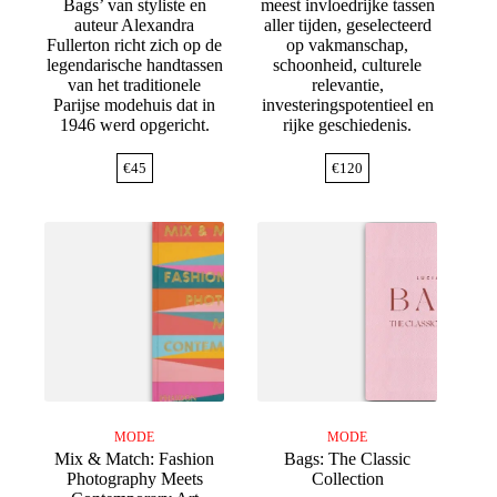
Bags’ van styliste en
meest invloedrijke tassen
auteur Alexandra
aller tijden, geselecteerd
Fullerton richt zich op de
op vakmanschap,
legendarische handtassen
schoonheid, culturele
van het traditionele
relevantie,
Parijse modehuis dat in
investeringspotentieel en
1946 werd opgericht.
rijke geschiedenis.
€
45
€
120
MODE
MODE
Mix & Match: Fashion
Bags: The Classic
Photography Meets
Collection