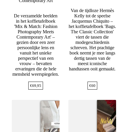
Contemporary Art
Van de tijdloze Hermès
De verzamelde beelden
Kelly tot de speelse
in het koffietafelboek
Jacquemus Chiquito –
'Mix & Match: Fashion
het koffietafelboek 'Bags.
Photography Meets
The Classic Collection'
Contemporary Art' –
viert de tassen die
gezien door een zeer
modegeschiedenis
persoonlijke lens en
schreven. Het prachtige
vanuit het unieke
boek neemt je mee langs
perspectief van een
dertig tassen van de
vrouw – bevatten
meest iconische
ervaringen die de hele
handtassen ooit gemaakt.
mensheid weerspiegelen.
€
69,95
€
60