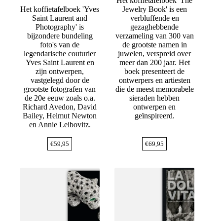
Het koffietafelboek 'The
Het koffietafelboek 'Yves
Jewelry Book' is een
Saint Laurent and
verbluffende en
Photography' is
gezaghebbende
bijzondere bundeling
verzameling van 300 van
foto's van de
de grootste namen in
legendarische couturier
juwelen, verspreid over
Yves Saint Laurent en
meer dan 200 jaar. Het
zijn ontwerpen,
boek presenteert de
vastgelegd door de
ontwerpers en artiesten
grootste fotografen van
die de meest memorabele
de 20e eeuw zoals o.a.
sieraden hebben
Richard Avedon, David
ontwerpen en
Bailey, Helmut Newton
geïnspireerd.
en Annie Leibovitz.
€
59,95
€
69,95