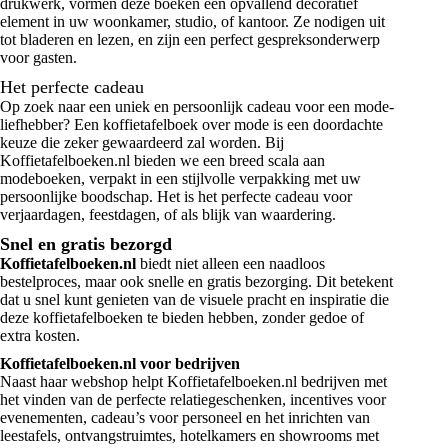
drukwerk, vormen deze boeken een opvallend decoratief
element in uw woonkamer, studio, of kantoor. Ze nodigen uit
tot bladeren en lezen, en zijn een perfect gespreksonderwerp
voor gasten.
Het perfecte cadeau
Op zoek naar een uniek en persoonlijk cadeau voor een mode-
liefhebber? Een koffietafelboek over mode is een doordachte
keuze die zeker gewaardeerd zal worden. Bij
Koffietafelboeken.nl bieden we een breed scala aan
modeboeken, verpakt in een stijlvolle verpakking met uw
persoonlijke boodschap. Het is het perfecte cadeau voor
verjaardagen, feestdagen, of als blijk van waardering.
Snel en gratis bezorgd
Koffietafelboeken.nl
biedt niet alleen een naadloos
bestelproces, maar ook snelle en gratis bezorging. Dit betekent
dat u snel kunt genieten van de visuele pracht en inspiratie die
deze koffietafelboeken te bieden hebben, zonder gedoe of
extra kosten.
Koffietafelboeken.nl voor bedrijven
Naast haar webshop helpt Koffietafelboeken.nl bedrijven met
het vinden van de perfecte relatiegeschenken, incentives voor
evenementen, cadeau’s voor personeel en het inrichten van
leestafels, ontvangstruimtes, hotelkamers en showrooms met